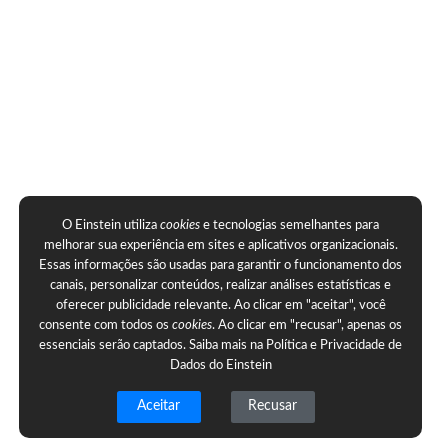
O Einstein utiliza
cookies
e tecnologias semelhantes para
melhorar sua experiência em sites e aplicativos organizacionais.
Essas informações são usadas para garantir o funcionamento dos
canais, personalizar conteúdos, realizar análises estatísticas e
oferecer publicidade relevante. Ao clicar em "aceitar", você
consente com todos os
cookies
. Ao clicar em "recusar", apenas os
essenciais serão captados. Saiba mais na
Política e Privacidade de
Dados do Einstein
Aceitar
Recusar