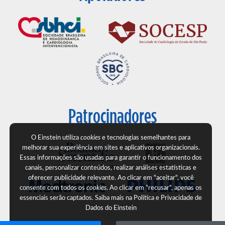
Patrocinadores
O Einstein utiliza
cookies
e tecnologias semelhantes para
melhorar sua experiência em sites e aplicativos organizacionais.
Essas informações são usadas para garantir o funcionamento dos
canais, personalizar conteúdos, realizar análises estatísticas e
oferecer publicidade relevante. Ao clicar em "aceitar", você
consente com todos os
cookies
. Ao clicar em "recusar", apenas os
essenciais serão captados. Saiba mais na
Política e Privacidade de
Dados do Einstein