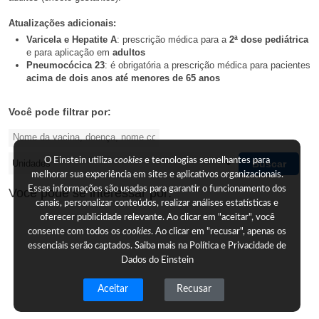
Atualizações adicionais:
Varicela e Hepatite A
: prescrição médica para a
2ª dose pediátrica
e para aplicação em
adultos
Pneumocócica 23
: é obrigatória a prescrição médica para pacientes
acima de dois anos até menores de 65 anos
Você pode filtrar por:
O Einstein utiliza
cookies
e tecnologias semelhantes para
Buscar
melhorar sua experiência em sites e aplicativos organizacionais.
Essas informações são usadas para garantir o funcionamento dos
Você pode se interessar por:
canais, personalizar conteúdos, realizar análises estatísticas e
oferecer publicidade relevante. Ao clicar em "aceitar", você
consente com todos os
cookies
. Ao clicar em "recusar", apenas os
essenciais serão captados. Saiba mais na
Política e Privacidade de
Dados do Einstein
Aceitar
Recusar