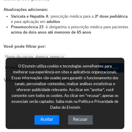
Atualizações adicionais:
Varicela e Hepatite A
: prescrição médica para a
2ª dose pediátrica
e para aplicação em
adultos
Pneumocócica 23
: é obrigatória a prescrição médica para pacientes
acima de dois anos até menores de 65 anos
Você pode filtrar por:
O Einstein utiliza
cookies
e tecnologias semelhantes para
Buscar
melhorar sua experiência em sites e aplicativos organizacionais.
Essas informações são usadas para garantir o funcionamento dos
Você pode se interessar por:
canais, personalizar conteúdos, realizar análises estatísticas e
oferecer publicidade relevante. Ao clicar em "aceitar", você
consente com todos os
cookies
. Ao clicar em "recusar", apenas os
essenciais serão captados. Saiba mais na
Política e Privacidade de
Dados do Einstein
Aceitar
Recusar