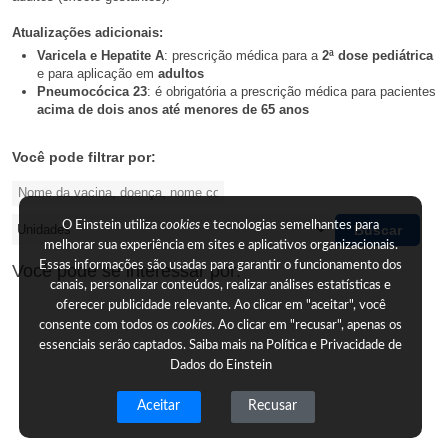
Atualizações adicionais:
Varicela e Hepatite A
: prescrição médica para a
2ª dose pediátrica
e para aplicação em
adultos
Pneumocócica 23
: é obrigatória a prescrição médica para pacientes
acima de dois anos até menores de 65 anos
Você pode filtrar por:
O Einstein utiliza
cookies
e tecnologias semelhantes para
Buscar
melhorar sua experiência em sites e aplicativos organizacionais.
Essas informações são usadas para garantir o funcionamento dos
Você pode se interessar por:
canais, personalizar conteúdos, realizar análises estatísticas e
oferecer publicidade relevante. Ao clicar em "aceitar", você
consente com todos os
cookies
. Ao clicar em "recusar", apenas os
essenciais serão captados. Saiba mais na
Política e Privacidade de
Dados do Einstein
Aceitar
Recusar