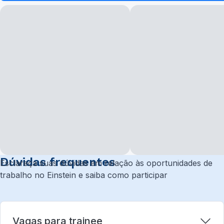
Dúvidas frequentes
Esclareça suas dúvidas em relação às oportunidades de
trabalho no Einstein e saiba como participar
Vagas para trainee