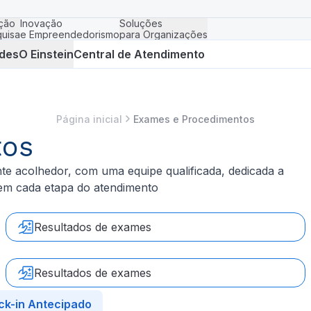
ção
Inovação
Soluções
uisa
e Empreendedorismo
para Organizações
des
O Einstein
Central de Atendimento
Página inicial
Exames e Procedimentos
tos
e acolhedor, com uma equipe qualificada, dedicada a
 em cada etapa do atendimento
Resultados de exames
Resultados de exames
ck-in Antecipado