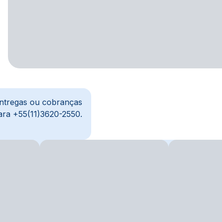
entregas ou cobranças
ara +55(11)3620-2550.