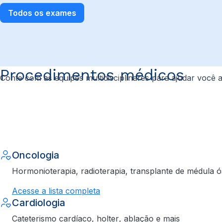
Todos os exames
Procedimentos médicos
Conte com as equipes multidisciplinares para ajudar você
Oncologia
Hormonioterapia, radioterapia, transplante de médula ó
Acesse a lista completa
Cardiologia
Cateterismo cardíaco,
holter
, ablação e mais