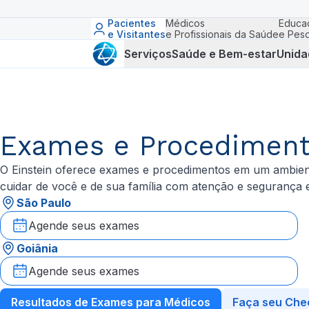
Pacientes
Médicos
Educa
e Visitantes
e Profissionais da Saúde
e Pesq
Serviços
Saúde e Bem-estar
Unida
Exames e Procedimen
O Einstein oferece exames e procedimentos em um ambient
cuidar de você e de sua família com atenção e segurança
São Paulo
Agende seus exames
Goiânia
Agende seus exames
Resultados de Exames para Médicos
Faça seu Che