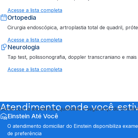
Acesse a lista completa
Ortopedia
Cirurgia endoscópica, artroplastia total de quadril, pró
Acesse a lista completa
Neurologia
Tap test
, polissonografia,
doppler
transcraniano e mais
Acesse a lista completa
Atendimento onde você esti
Conte com a excelência, qualidade e segurança do Einstei
Einstein Até Você
O atendimento domiciliar do Einstein disponibiliza exa
de preferência