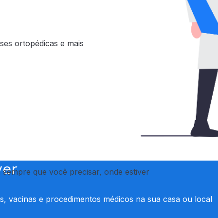
teses ortopédicas e mais
ver
n sempre que você precisar, onde estiver
mes, vacinas e procedimentos médicos na sua casa ou local