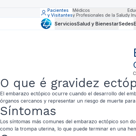
Pacientes
Médicos
Edu
y Visitantes
y Profesionales de la Salud
y In
Servicios
Salud y Bienestar
Sedes
E
C
O que é gravidez ectóp
El embarazo ectópico ocurre cuando el desarrollo del embri
órganos cercanos y representar un riesgo de muerte para
Síntomas
Los síntomas más comunes del embarazo ectópico son dolor
como la trompa uterina, lo que puede terminar en una hemo