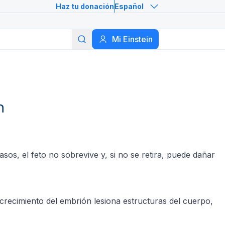
Haz tu donación
Español
Buscar
Mi Einstein
n
os, el feto no sobrevive y, si no se retira, puede dañar
recimiento del embrión lesiona estructuras del cuerpo,