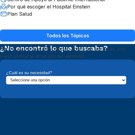
Por qué escoger el Hospital Einstein
Plan Salud
Todos los Tópicos
¿No encontró lo que buscaba?
Para dudas o más información sobre los servicios, por
favor contacte al equipo de atención