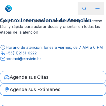
Centro Internacional de Atención
Apoyo dedicado a pacientes internacionales, con acceso
fácil y rápido para aclarar dudas y orientar en todas las
etapas de la atención
Horario de atención: lunes a viernes, de 7 AM a 6 PM
+55(11)2151-0222
contact@einstein.br
Agende sus Citas
Agende sus Exámenes