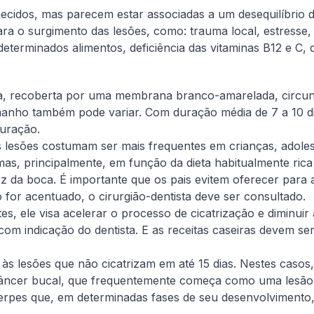
idos, mas parecem estar associadas a um desequilíbrio do
a o surgimento das lesões, como: trauma local, estresse, 
eterminados alimentos, deficiência das vitaminas B12 e C, de
da, recoberta por uma membrana branco-amarelada, circu
manho também pode variar. Com duração média de 7 a 10 dias
duração.
as lesões costumam ser mais frequentes em crianças, adoles
as, principalmente, em função da dieta habitualmente rica 
dez da boca. É importante que os pais evitem oferecer para
 for acentuado, o cirurgião-dentista deve ser consultado.
, ele visa acelerar o processo de cicatrização e diminuir a
m indicação do dentista. E as receitas caseiras devem ser 
s lesões que não cicatrizam em até 15 dias. Nestes casos, u
câncer bucal, que frequentemente começa como uma lesão
rpes que, em determinadas fases de seu desenvolvimento,