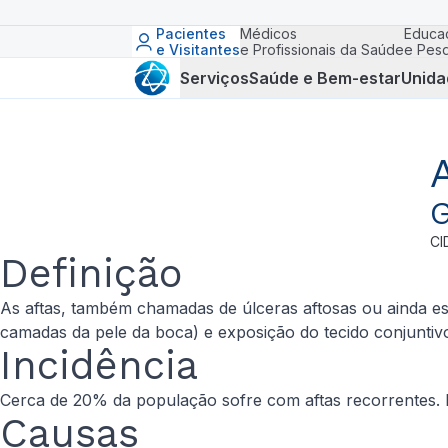
Pacientes
Médicos
Educa
e Visitantes
e Profissionais da Saúde
e Pesq
Serviços
Saúde e Bem-estar
Unida
G
CI
Definição
As aftas, também chamadas de úlceras aftosas ou ainda est
camadas da pele da boca) e exposição do tecido conjuntiv
Incidência
Cerca de 20% da população sofre com aftas recorrentes.
Causas