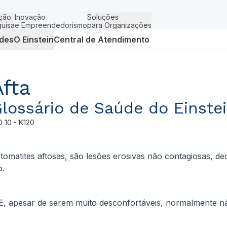
ção
Inovação
Soluções
uisa
e Empreendedorismo
para Organizações
des
O Einstein
Central de Atendimento
Afta
lossário de Saúde do Einste
D
10 - K120
omatites aftosas, são lesões erosivas não contagiosas, de
o.
 E, apesar de serem muito desconfortáveis, normalmente 