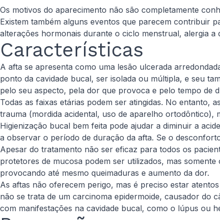
Os motivos do aparecimento não são completamente conhec
Existem também alguns eventos que parecem contribuir par
alterações hormonais durante o ciclo menstrual, alergia a d
Características
A afta se apresenta como uma lesão ulcerada arredonda
ponto da cavidade bucal, ser isolada ou múltipla, e seu ta
pelo seu aspecto, pela dor que provoca e pelo tempo de 
Todas as faixas etárias podem ser atingidas. No entanto, 
trauma (mordida acidental, uso de aparelho ortodôntico), m
Higienização bucal bem feita pode ajudar a diminuir a aci
a observar o período de duração da afta. Se o desconforto
Apesar do tratamento não ser eficaz para todos os pacientes
protetores de mucosa podem ser utilizados, mas somente co
provocando até mesmo queimaduras e aumento da dor.
As aftas não oferecem perigo, mas é preciso estar atentos à
não se trata de um carcinoma epidermoide, causador do 
com manifestações na cavidade bucal, como o lúpus ou he