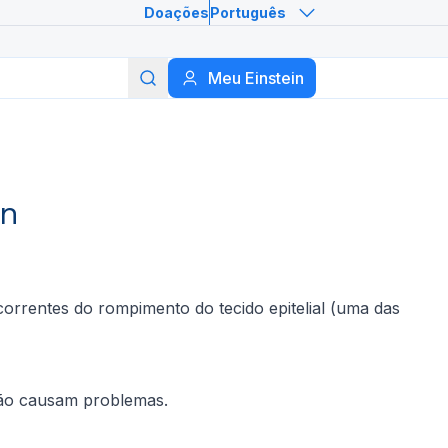
Doações
Português
Meu Einstein
Buscar
in
correntes do rompimento do tecido epitelial (uma das
não causam problemas.