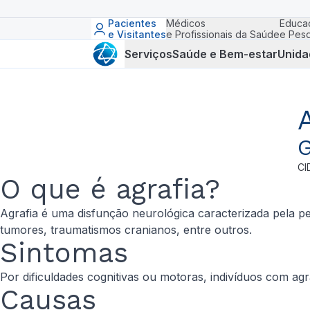
Pacientes
Médicos
Educa
e Visitantes
e Profissionais da Saúde
e Pesq
Serviços
Saúde e Bem-estar
Unida
G
CI
O que é agrafia?
Agrafia é uma disfunção neurológica caracterizada pela p
tumores, traumatismos cranianos, entre outros.
Sintomas
Por dificuldades cognitivas ou motoras, indivíduos com a
Causas