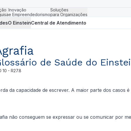
ção
Inovação
Soluções
uisa
e Empreendedorismo
para Organizações
des
O Einstein
Central de Atendimento
Agrafia
lossário de Saúde do Einste
D
10 - R27.8
erda da capacidade de escrever. A maior parte dos casos é
grafia não conseguem se expressar ou se comunicar por mei