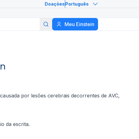
Doações
Português
Meu Einstein
Buscar
in
 causada por lesões cerebrais decorrentes de AVC,
o da escrita.