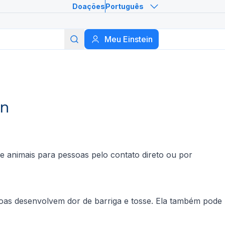
Doações
Português
Meu Einstein
Buscar
in
de animais para pessoas pelo contato direto ou por
soas desenvolvem dor de barriga e tosse. Ela também pode