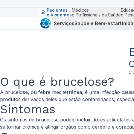
Pacientes
Médicos
Educa
e Visitantes
e Profissionais da Saúde
e Pesq
Serviços
Saúde e Bem-estar
Unida
G
CI
O que é brucelose?
A brucelose, ou febre mediterrânea, é uma infecção causad
produtos derivados deles que estão contaminados, especia
Sintomas
Os sintomas de brucelose podem incluir dores articulares
se tornar crônica e atingir órgãos como cérebro e coração