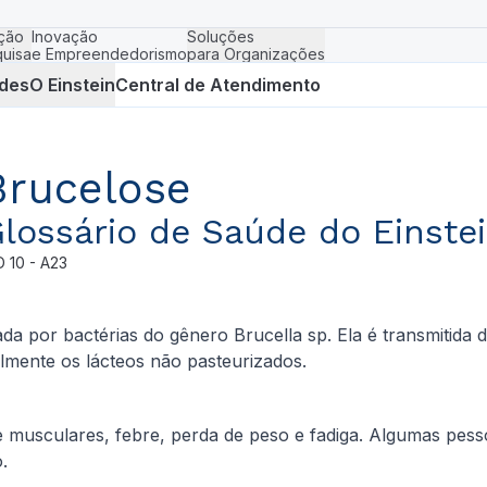
ção
Inovação
Soluções
uisa
e Empreendedorismo
para Organizações
des
O Einstein
Central de Atendimento
Brucelose
lossário de Saúde do Einste
D
10 - A23
a por bactérias do gênero Brucella sp. Ela é transmitida 
lmente os lácteos não pasteurizados.
 e musculares, febre, perda de peso e fadiga. Algumas pes
.