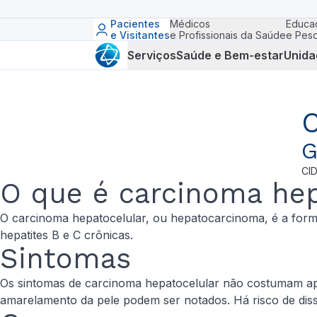
Pacientes
Médicos
Educa
e Visitantes
e Profissionais da Saúde
e Pesq
Serviços
Saúde e Bem-estar
Unida
C
G
CI
O que é carcinoma hep
O carcinoma hepatocelular, ou hepatocarcinoma, é a form
hepatites B e C crônicas.
Sintomas
Os sintomas de carcinoma hepatocelular não costumam apa
amarelamento da pele podem ser notados. Há risco de dis