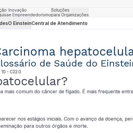
ção
Inovação
Soluções
uisa
e Empreendedorismo
para Organizações
des
O Einstein
Central de Atendimento
arcinoma hepatocelul
lossário de Saúde do Einstei
D
10 - C22.0
atocelular?
a mais comum do câncer de fígado. É mais frequente entr
recer nos estágios iniciais. Com o avanço da doença, per
seminação para outros órgãos e morte.