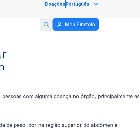
Doações
Português
Meu Einstein
Buscar
ar
n
e pessoas com alguma doença no órgão, principalmente as
da de peso, dor na região superior do abdômen e