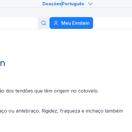
Doações
Português
Meu Einstein
Buscar
in
ção dos tendões que têm origem no cotovelo.
raço ou antebraço. Rigidez, fraqueza e inchaço também