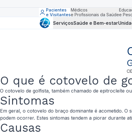
Pacientes
Médicos
Educa
e Visitantes
e Profissionais da Saúde
e Pesq
Serviços
Saúde e Bem-estar
Unida
G
CI
O que é cotovelo de go
O cotovelo de golfista, também chamado de epitrocleíte o
Sintomas
Em geral, o cotovelo do braço dominante é acometido. O 
podem ocorrer. Estes sintomas tendem a piorar durante at
Causas