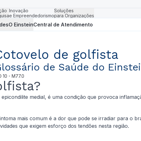
ção
Inovação
Soluções
uisa
e Empreendedorismo
para Organizações
des
O Einstein
Central de Atendimento
Cotovelo de golfista
lossário de Saúde do Einste
D
10 - M77.0
lfista?
u epicondilite medial, é uma condição que provoca inflama
sintoma mais comum é a dor que pode se irradiar para o b
ividades que exigem esforço dos tendões nesta região.