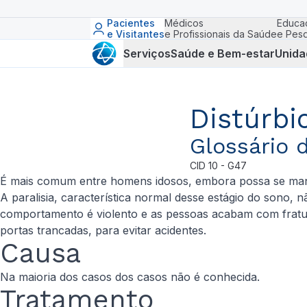
Pacientes
Médicos
Educa
e Visitantes
e Profissionais da Saúde
e Pesq
Serviços
Saúde e Bem-estar
Unida
Distúrb
Glossário 
CID
10 - G47
É mais comum entre homens idosos, embora possa se man
A paralisia, característica normal desse estágio do sono,
comportamento é violento e as pessoas acabam com fratu
portas trancadas, para evitar acidentes.
Causa
Na maioria dos casos dos casos não é conhecida.
Tratamento