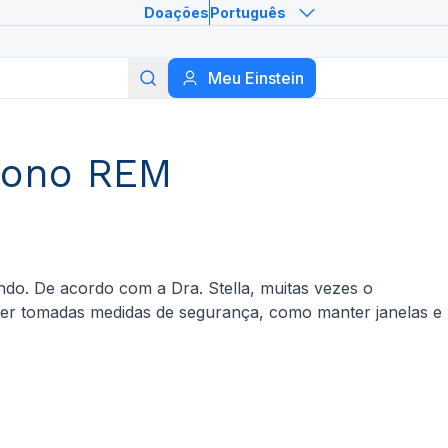
Doações
Português
Meu Einstein
Buscar
sono REM
ando. De acordo com a Dra. Stella, muitas vezes o
ser tomadas medidas de segurança, como manter janelas e