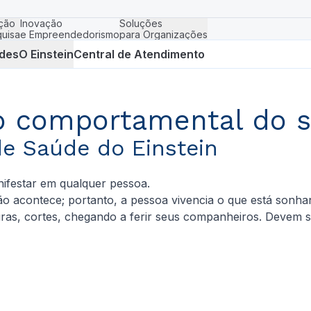
ção
Inovação
Soluções
uisa
e Empreendedorismo
para Organizações
des
O Einstein
Central de Atendimento
io comportamental do 
de Saúde do Einstein
ifestar em qualquer pessoa.
 não acontece; portanto, a pessoa vivencia o que está sonh
ras, cortes, chegando a ferir seus companheiros. Devem 