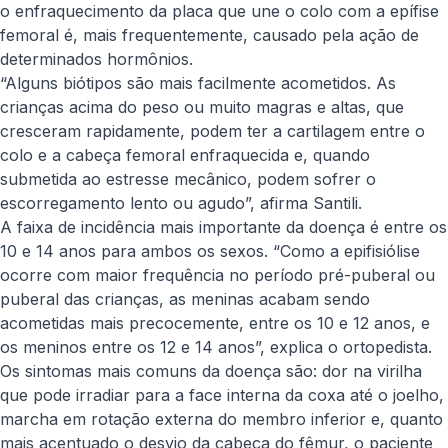
o enfraquecimento da placa que une o colo com a epífise
femoral é, mais frequentemente, causado pela ação de
determinados hormônios.
“Alguns biótipos são mais facilmente acometidos. As
crianças acima do peso ou muito magras e altas, que
cresceram rapidamente, podem ter a cartilagem entre o
colo e a cabeça femoral enfraquecida e, quando
submetida ao estresse mecânico, podem sofrer o
escorregamento lento ou agudo”, afirma Santili.
A faixa de incidência mais importante da doença é entre os
10 e 14 anos para ambos os sexos. “Como a epifisiólise
ocorre com maior frequência no período pré-puberal ou
puberal das crianças, as meninas acabam sendo
acometidas mais precocemente, entre os 10 e 12 anos, e
os meninos entre os 12 e 14 anos”, explica o ortopedista.
Os sintomas mais comuns da doença são: dor na virilha
que pode irradiar para a face interna da coxa até o joelho,
marcha em rotação externa do membro inferior e, quanto
mais acentuado o desvio da cabeça do fêmur, o paciente