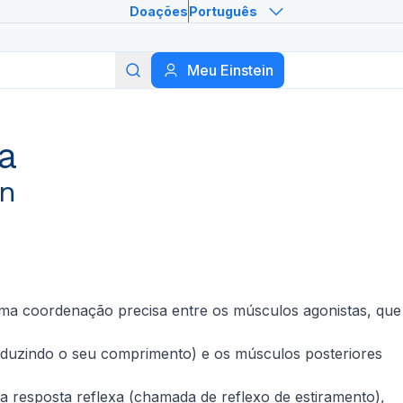
Doações
Português
Meu Einstein
Buscar
a
in
uma coordenação precisa entre os músculos agonistas, que
reduzindo o seu comprimento) e os músculos posteriores
resposta reflexa (chamada de reflexo de estiramento),