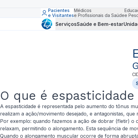
Pacientes
Médicos
Educa
e Visitantes
e Profissionais da Saúde
e Pesq
Serviços
Saúde e Bem-estar
Unida
G
CI
O que é espasticidade
A espasticidade é representada pelo aumento do tônus mus
realizam a ação/movimento desejado, e antagonistas, que 
Por exemplo: quando fazemos a ação de dobrar (fletir) o
relaxam, permitindo o alongamento. Esta sequência de mo
Quando o alongamento muscular ocorre de forma abrupta,