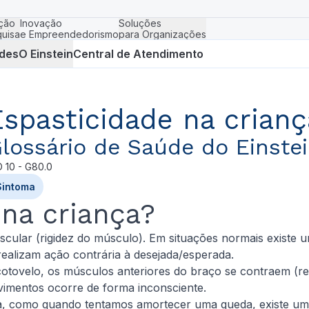
ção
Inovação
Soluções
uisa
e Empreendedorismo
para Organizações
des
O Einstein
Central de Atendimento
Espasticidade na crianç
lossário de Saúde do Einste
D
10 - G80.0
Sintoma
 na criança?
cular (rigidez do músculo). Em situações normais existe 
realizam ação contrária à desejada/esperada.
 cotovelo, os músculos anteriores do braço se contraem (
vimentos ocorre de forma inconsciente.
 como quando tentamos amortecer uma queda, existe uma 