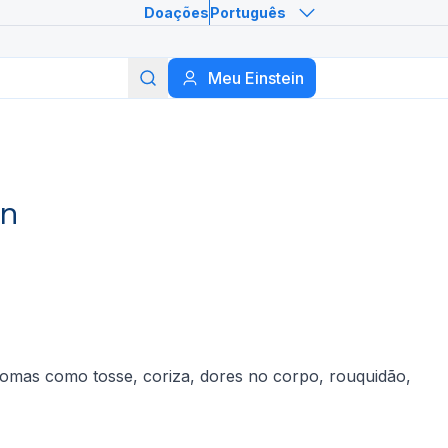
Doações
Português
Meu Einstein
Buscar
in
intomas como tosse, coriza, dores no corpo, rouquidão,