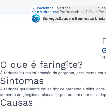
Pacientes
Médicos
Educa
e Visitantes
e Profissionais da Saúde
e Pesq
Serviços
Saúde e Bem-estar
Unida
G
CI
O que é faringite?
A faringite é uma inflamação da garganta, geralmente caus
Sintomas
A faringite geralmente causa dor de garganta e dificuldad
aumento de gânglios e placas de pus podem ocorrer a dep
Causas