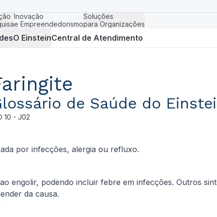
ção
Inovação
Soluções
uisa
e Empreendedorismo
para Organizações
des
O Einstein
Central de Atendimento
Faringite
lossário de Saúde do Einste
D
10 - J02
ada por infecções, alergia ou refluxo.
e ao engolir, podendo incluir febre em infecções. Outros s
ender da causa.