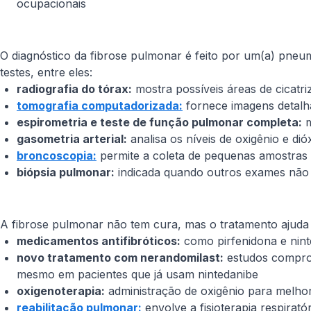
ocupacionais
O diagnóstico da fibrose pulmonar é feito por um(a) pneu
testes, entre eles:
radiografia do tórax:
mostra possíveis áreas de cicatr
tomografia computadorizada:
fornece imagens detalha
espirometria e teste de função pulmonar completa:
m
gasometria arterial:
analisa os níveis de oxigênio e d
broncoscopia:
permite a coleta de pequenas amostras
biópsia pulmonar:
indicada quando outros exames não s
A fibrose pulmonar não tem cura, mas o tratamento ajuda 
medicamentos antifibróticos:
como pirfenidona e nint
novo tratamento com nerandomilast:
estudos comprov
mesmo em pacientes que já usam nintedanibe
oxigenoterapia:
administração de oxigênio para melhora
reabilitação pulmonar:
envolve a fisioterapia respirató