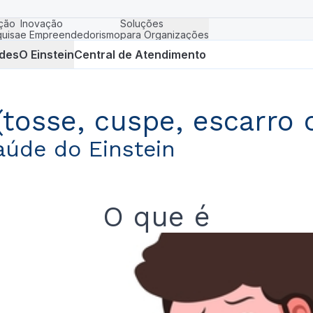
ção
Inovação
Soluções
uisa
e Empreendedorismo
para Organizações
des
O Einstein
Central de Atendimento
tosse, cuspe, escarro
aúde do Einstein
O que é