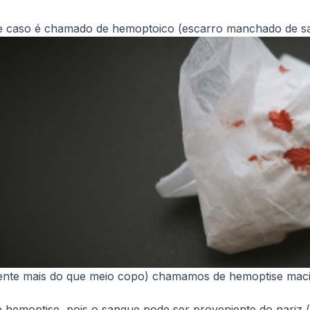
e caso é chamado de hemoptoico (escarro manchado de s
ente mais do que meio copo) chamamos de hemoptise maci
 hemoptise, pois o sangue pode ser proveniente do nariz