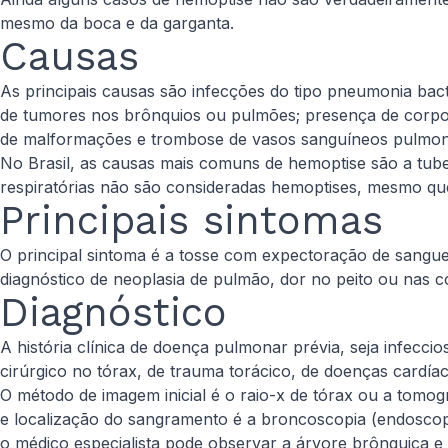
mesmo da boca e da garganta.
Causas
As principais causas são infecções do tipo pneumonia bacte
de tumores nos brônquios ou pulmões; presença de corpos
de malformações e trombose de vasos sanguíneos pulmon
No Brasil, as causas mais comuns de hemoptise são a tube
respiratórias não são consideradas hemoptises, mesmo q
Principais sintomas
O principal sintoma é a tosse com expectoração de sangue
diagnóstico de neoplasia de pulmão, dor no peito ou nas 
Diagnóstico
A história clínica de doença pulmonar prévia, seja infecc
cirúrgico no tórax, de trauma torácico, de doenças cardíac
O método de imagem inicial é o raio-x de tórax ou a tomog
e localização do sangramento é a broncoscopia (endoscopi
o médico especialista pode observar a árvore brônquica e