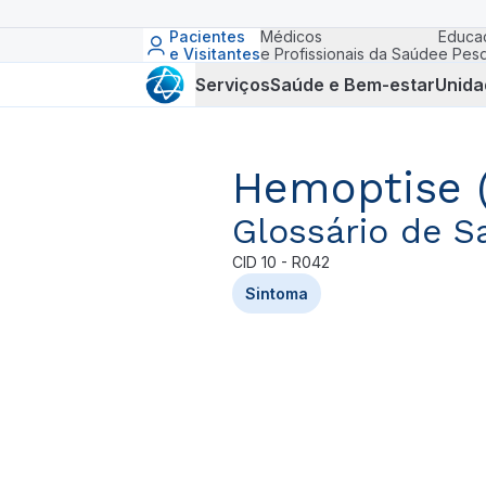
Pacientes
Médicos
Educa
e Visitantes
e Profissionais da Saúde
e Pesq
Serviços
Saúde e Bem-estar
Unida
Hemoptise (
Glossário de S
CID
10 - R042
Sintoma