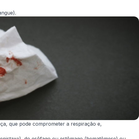
angue).
ça, que pode comprometer a respiração e,
 (epistaxe), do esôfago ou estômago (hematêmese) ou