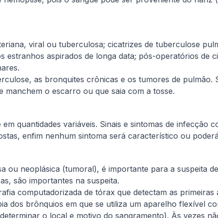
riana, viral ou tuberculosa; cicatrizes de tuberculose pul
 estranhos aspirados de longa data; pós-operatórios de 
ares.
rculose, as bronquites crônicas e os tumores de pulmão. 
ue manchem o escarro ou que saia com a tosse.
 em quantidades variáveis. Sinais e sintomas de infecção 
costas, enfim nenhum sintoma será característico ou poder
iosa ou neoplásica (tumoral), é importante para a suspeita
as, são importantes na suspeita.
rafia computadorizada de tórax que detectam as primeiras 
a dos brônquios em que se utiliza um aparelho flexível c
 determinar o local e motivo do sangramento). Às vezes nã