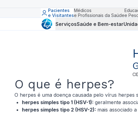
Pacientes
Médicos
Educa
e Visitantes
e Profissionais da Saúde
e Pesq
Serviços
Saúde e Bem-estar
Unida
G
CI
O que é herpes?
O herpes é uma doença causada pelo vírus herpes sim
herpes simples tipo 1 (HSV-1):
geralmente associ
herpes simples tipo 2 (HSV-2):
mais associado a