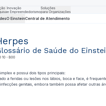
ção
Inovação
Soluções
uisa
e Empreendedorismo
para Organizações
des
O Einstein
Central de Atendimento
Herpes
lossário de Saúde do Einste
D
10 - B00
plex e possui dois tipos principais:
ado a feridas ou lesões nos lábios, boca e face, é freque
 infecções genitais, embora também possa afetar outras á