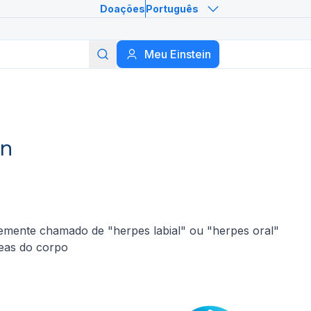
Doações
Português
Meu Einstein
Buscar
in
ntemente chamado de "herpes labial" ou "herpes oral"
reas do corpo