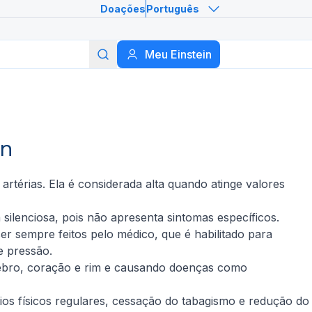
Doações
Português
Meu Einstein
Buscar
in
rtérias. Ela é considerada alta quando atinge valores
ilenciosa, pois não apresenta sintomas específicos.
r sempre feitos pelo médico, que é habilitado para
e pressão.
rebro, coração e rim e causando doenças como
cios físicos regulares, cessação do tabagismo e redução do