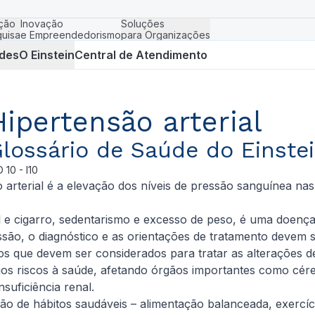
ção
Inovação
Soluções
uisa
e Empreendedorismo
para Organizações
des
O Einstein
Central de Atendimento
Hipertensão arterial
lossário de Saúde do Einste
D
10 - I10
rterial é a elevação dos níveis de pressão sanguínea nas a
e cigarro, sedentarismo e excesso de peso, é uma doença s
ão, o diagnóstico e as orientações de tratamento devem se
dos que devem ser considerados para tratar as alterações d
rios riscos à saúde, afetando órgãos importantes como cé
nsuficiência renal.
oção de hábitos saudáveis – alimentação balanceada, exercí