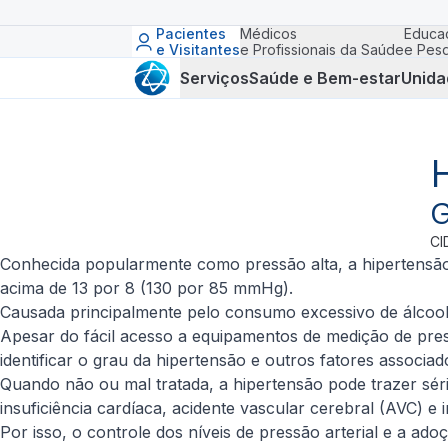
Pacientes
Médicos
Educa
e Visitantes
e Profissionais da Saúde
e Pesq
Serviços
Saúde e Bem-estar
Unida
G
CI
Conhecida popularmente como pressão alta, a hipertensão a
acima de 13 por 8 (130 por 85 mmHg).
Causada principalmente pelo consumo excessivo de álcool 
Apesar do fácil acesso a equipamentos de medição de press
identificar o grau da hipertensão e outros fatores associa
Quando não ou mal tratada, a hipertensão pode trazer sé
insuficiência cardíaca, acidente vascular cerebral (AVC) e i
Por isso, o controle dos níveis de pressão arterial e a ad