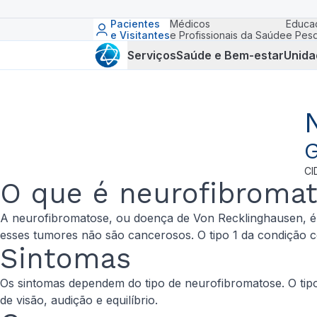
Pacientes
Médicos
Educa
e Visitantes
e Profissionais da Saúde
e Pesq
Serviços
Saúde e Bem-estar
Unida
G
CI
O que é neurofibroma
A neurofibromatose, ou doença de Von Recklinghausen, é
esses tumores não são cancerosos. O tipo 1 da condição cos
Sintomas
Os sintomas dependem do tipo de neurofibromatose. O tipo 
de visão, audição e equilíbrio.