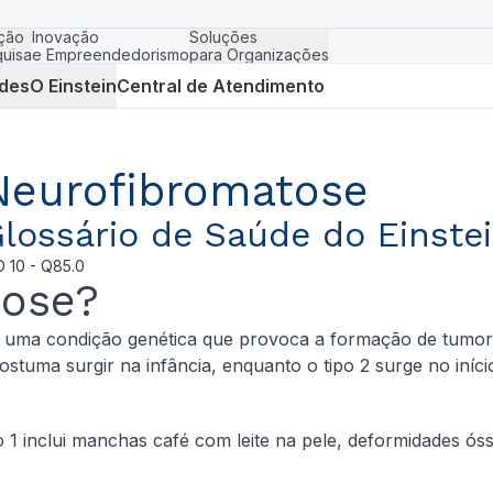
ção
Inovação
Soluções
uisa
e Empreendedorismo
para Organizações
des
O Einstein
Central de Atendimento
Neurofibromatose
lossário de Saúde do Einste
D
10 - Q85.0
tose?
 uma condição genética que provoca a formação de tumore
tuma surgir na infância, enquanto o tipo 2 surge no início
1 inclui manchas café com leite na pele, deformidades óss