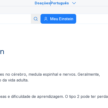
Doações
Português
Meu Einstein
Buscar
in
s no cérebro, medula espinhal e nervos. Geralmente,
 da vida adulta.
eas e dificuldade de aprendizagem. O tipo 2 pode ter perda