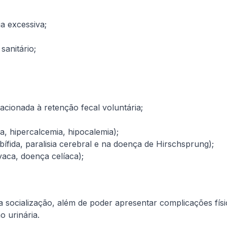
ia excessiva;
sanitário;
acionada à retenção fecal voluntária;
ca, hipercalcemia, hipocalemia);
ífida, paralisia cerebral e na doença de Hirschsprung);
 vaca, doença celíaca);
ua socialização, além de poder apresentar complicações fís
o urinária.