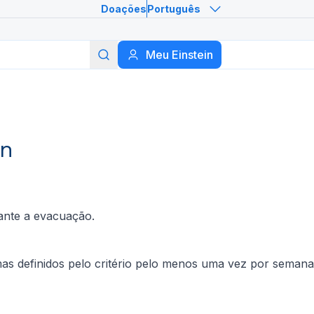
Doações
Português
Meu Einstein
Buscar
in
rante a evacuação.
mas definidos pelo critério pelo menos uma vez por semana