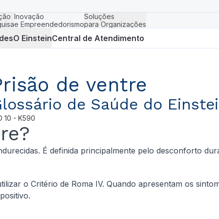
ção
Inovação
Soluções
uisa
e Empreendedorismo
para Organizações
des
O Einstein
Central de Atendimento
Prisão de ventre
lossário de Saúde do Einste
D
10 - K590
re?
durecidas. É definida principalmente pelo desconforto du
tilizar o Critério de Roma IV. Quando apresentam os sinto
positivo.