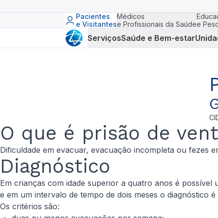
Pacientes
Médicos
Educa
e Visitantes
e Profissionais da Saúde
e Pesq
Serviços
Saúde e Bem-estar
Unida
G
CI
O que é prisão de vent
Dificuldade em evacuar, evacuação incompleta ou fezes en
Diagnóstico
Em crianças com idade superior a quatro anos é possível u
e em um intervalo de tempo de dois meses o diagnóstico é 
Os critérios são: