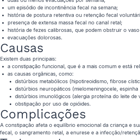
duas ou menos evacuações por semana;
um episódio de incontinência fecal na semana;
história de postura retentiva ou retenção fecal voluntár
presença de extensa massa fecal no canal retal;
história de fezes calibrosas, que podem obstruir o vaso 
evacuações dolorosas.
Causas
Existem duas principais:
a constipação funcional, que é a mais comum e está rel
as causas orgânicas, como:
distúrbios metabólicos (hipotireoidismo, fibrose císti
distúrbios neuropáticos (mielomeningocele, espinha b
distúrbios imunológicos (alergia proteína do leite de
obstipação por uso de opióides.
Complicações
A constipação afeta o equilíbrio emocional da criança e s
fecal, o sangramento retal, a enurese e a infecção/retençã