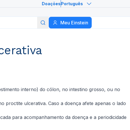
Doações
Português
Meu Einstein
Buscar
cerativa
vestimento interno) do cólon, no intestino grosso, ou no
mo proctite ulcerativa. Caso a doença afete apenas o lado
ndicada para acompanhamento da doença e a periodicidade