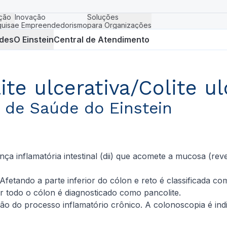
ção
Inovação
Soluções
uisa
e Empreendedorismo
para Organizações
des
O Einstein
Central de Atendimento
ite ulcerativa/Colite ul
o de Saúde do Einstein
oença inflamatória intestinal (dii) que acomete a mucosa (re
fetando a parte inferior do cólon e reto é classificada co
er todo o cólon é diagnosticado como pancolite.
ção do processo inflamatório crônico. A colonoscopia é i