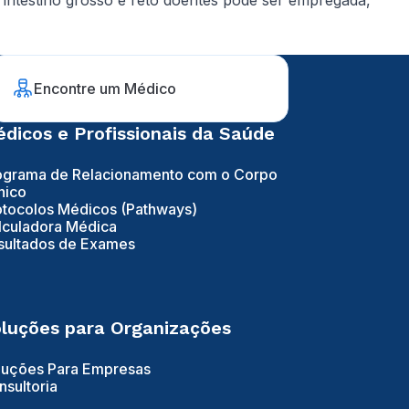
intestino grosso e reto doentes pode ser empregada,
Encontre um Médico
dicos e Profissionais da Saúde
ograma de Relacionamento com o Corpo
nico
otocolos Médicos (Pathways)
lculadora Médica
sultados de Exames
luções para Organizações
luções Para Empresas
nsultoria