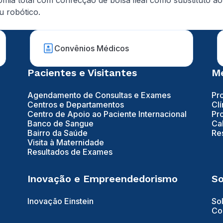
a total com confecção de bolsa ileal como substituto ao 
u robótico.
Convênios Médicos
Pacientes e Visitantes
Mé
Agendamento de Consultas e Exames
Pr
Centros e Departamentos
Clí
Centro de Apoio ao Paciente Internacional
Pr
Banco de Sangue
Ca
Bairro da Saúde
Re
Visita à Maternidade
Resultados de Exames
Inovação e Empreendedorismo
So
Inovação Einstein
So
Co