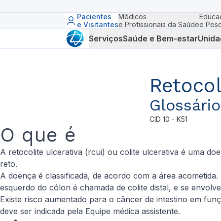
Pacientes
Médicos
Educa
e Visitantes
e Profissionais da Saúde
e Pesq
Serviços
Saúde e Bem-estar
Unida
Retocol
Glossári
CID
10 - K51
O que é
A retocolite ulcerativa (rcui) ou colite ulcerativa é uma d
reto.
A doença é classificada, de acordo com a área acometida. A
esquerdo do cólon é chamada de colite distal, e se envolv
Existe risco aumentado para o câncer de intestino em fun
deve ser indicada pela Equipe médica assistente.