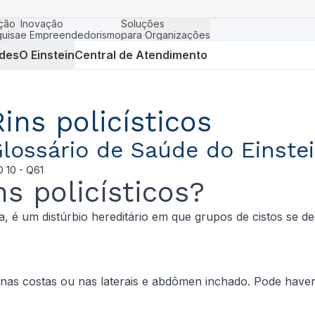
ção
Inovação
Soluções
uisa
e Empreendedorismo
para Organizações
des
O Einstein
Central de Atendimento
Rins policísticos
lossário de Saúde do Einste
D
10 - Q61
s policísticos?
ca, é um distúrbio hereditário em que grupos de cistos se d
or nas costas ou nas laterais e abdômen inchado. Pode have