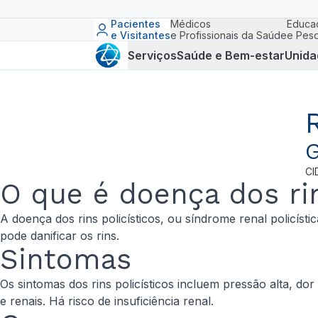
Pacientes
Médicos
Educa
e Visitantes
e Profissionais da Saúde
e Pesq
Serviços
Saúde e Bem-estar
Unida
G
CI
O que é doença dos rin
A doença dos rins policísticos, ou síndrome renal policísti
pode danificar os rins.
Sintomas
Os sintomas dos rins policísticos incluem pressão alta, d
e renais. Há risco de insuficiência renal.