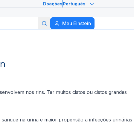
Doações
Português
Meu Einstein
Buscar
in
esenvolvem nos rins. Ter muitos cistos ou cistos grandes
r sangue na urina e maior propensão a infecções urinárias