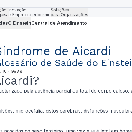
ção
Inovação
Soluções
uisa
e Empreendedorismo
para Organizações
des
O Einstein
Central de Atendimento
Síndrome de Aicardi
lossário de Saúde do Einste
D
10 - G93.8
icardi?
cterizado pela ausência parcial ou total do corpo caloso, 
ões, microcefalia, cistos cerebrais, disfunções musculare
s nascidas do sexo feminino, uma vez que é letal em home