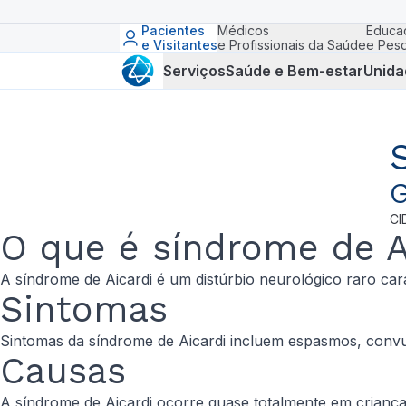
Pacientes
Médicos
Educa
e Visitantes
e Profissionais da Saúde
e Pesq
Serviços
Saúde e Bem-estar
Unida
G
CI
O que é síndrome de A
A síndrome de Aicardi é um distúrbio neurológico raro cara
Sintomas
Sintomas da síndrome de Aicardi incluem espasmos, convuls
Causas
A síndrome de Aicardi ocorre quase totalmente em criança