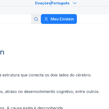
Doações
Português
Meu Einstein
Buscar
in
a estrutura que conecta os dois lados do cérebro.
s, atraso no desenvolvimento cognitivo, entre outros.
ns. A causa exata é desconhecida.