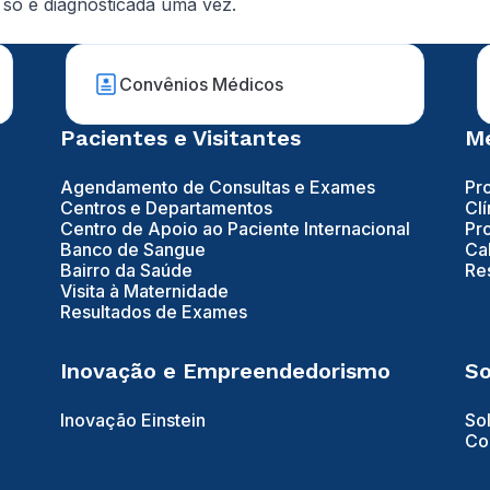
 só é diagnosticada uma vez.
Convênios Médicos
Pacientes e Visitantes
Mé
Agendamento de Consultas e Exames
Pr
Centros e Departamentos
Clí
Centro de Apoio ao Paciente Internacional
Pr
Banco de Sangue
Ca
Bairro da Saúde
Re
Visita à Maternidade
Resultados de Exames
Inovação e Empreendedorismo
So
Inovação Einstein
So
Co