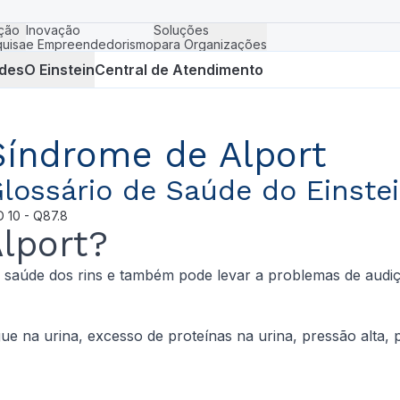
ção
Inovação
Soluções
uisa
e Empreendedorismo
para Organizações
des
O Einstein
Central de Atendimento
Síndrome de Alport
lossário de Saúde do Einste
D
10 - Q87.8
lport?
 saúde dos rins e também pode levar a problemas de audiç
 na urina, excesso de proteínas na urina, pressão alta, p