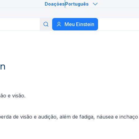
Doações
Português
Meu Einstein
Buscar
in
ão e visão.
erda de visão e audição, além de fadiga, náusea e inchaço