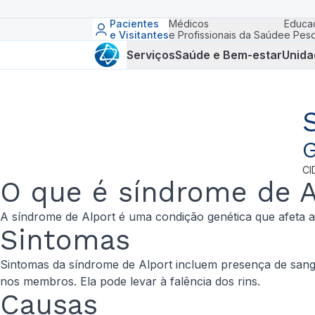
Pacientes
Médicos
Educa
e Visitantes
e Profissionais da Saúde
e Pesq
Serviços
Saúde e Bem-estar
Unida
G
CI
O que é síndrome de A
A síndrome de Alport é uma condição genética que afeta a
Sintomas
Sintomas da síndrome de Alport incluem presença de sangue
nos membros. Ela pode levar à falência dos rins.
Causas