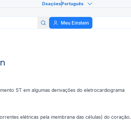
Doações
Português
Meu Einstein
Buscar
in
gmento ST em algumas derivações do eletrocardiograma
orrentes elétricas pela membrana das células) do coração.