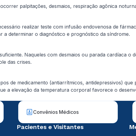
ocorrer palpitações, desmaios, respiração agônica noturna
necessário realizar teste com infusão endovenosa de fárma
ar a determinar o diagnóstico e prognóstico da síndrome.
ficiente. Naqueles com desmaios ou parada cardíaca o des
le das crises.
pos de medicamento (antiarrítmicos, antidepressivos) que 
ue a elevação da temperatura corporal favorece o desenvo
Convênios Médicos
Pacientes e Visitantes
Mé