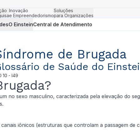
ção
Inovação
Soluções
uisa
e Empreendedorismo
para Organizações
des
O Einstein
Central de Atendimento
Síndrome de Brugada
lossário de Saúde do Einste
D
10 - I49
Brugada?
m no sexo masculino, caracterizada pela elevação do se
s.
canais iônicos (estruturas que controlam a passagem de c