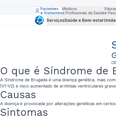
Pacientes
Médicos
Educa
e Visitantes
e Profissionais da Saúde
e Pesq
Serviços
Saúde e Bem-estar
Unida
G
CI
O que é Síndrome de 
A Síndrome de Brugada é uma doença genética, mais comu
(V1-V2) e risco aumentado de arritmias ventriculares grave
Causas
A doença é provocada por alterações genéticas em certos 
Sintomas