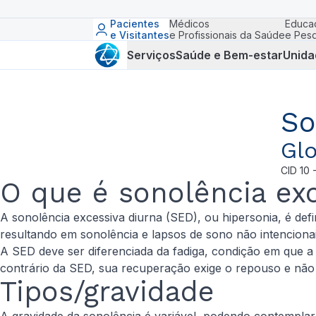
Pacientes
Médicos
Educa
e Visitantes
e Profissionais da Saúde
e Pesq
Serviços
Saúde e Bem-estar
Unida
So
Glo
CID
10 
O que é sonolência exc
A sonolência excessiva diurna (SED), ou hipersonia, é defi
resultando em sonolência e lapsos de sono não intencionai
A SED deve ser diferenciada da fadiga, condição em que a 
contrário da SED, sua recuperação exige o repouso e não
Tipos/gravidade