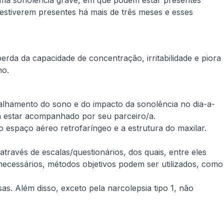
 uma sonolência grave, em que podem estar presentes
estiverem presentes há mais de três meses e esses
a da capacidade de concentração, irritabilidade e piora
ho.
talhamento do sono e do impacto da sonolência no dia-a-
rá estar acompanhado por seu parceiro/a.
o espaço aéreo retrofaríngeo e a estrutura do maxilar.
través de escalas/questionários, dos quais, entre eles
necessários, métodos objetivos podem ser utilizados, como
as. Além disso, exceto pela narcolepsia tipo 1, não