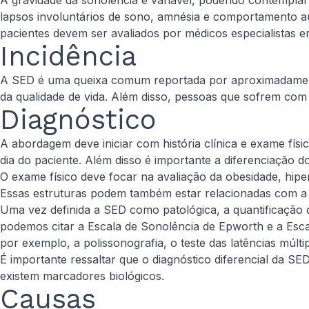
A gravidade da sonolência é variável, podendo contemplar
lapsos involuntários de sono, amnésia e comportamento au
pacientes devem ser avaliados por médicos especialistas 
Incidência
A SED é uma queixa comum reportada por aproximadamente 
da qualidade de vida. Além disso, pessoas que sofrem com 
Diagnóstico
A abordagem deve iniciar com história clínica e exame fí
dia do paciente. Além disso é importante a diferenciação 
O exame físico deve focar na avaliação da obesidade, hiper
Essas estruturas podem também estar relacionadas com a 
Uma vez definida a SED como patológica, a quantificação d
podemos citar a Escala de Sonolência de Epworth e a Esca
por exemplo, a polissonografia, o teste das latências múlti
É importante ressaltar que o diagnóstico diferencial da S
existem marcadores biológicos.
Causas