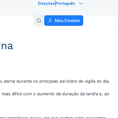
Doações
Português
Meu Einstein
Buscar
rna
lerta durante os principais períodos de vigília do dia,
mais difícil com o aumento da duração da tarefa e, ao