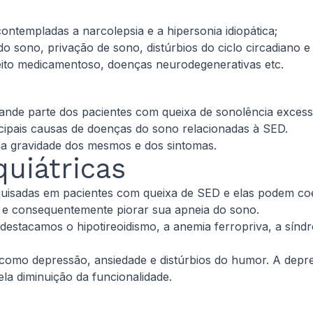
contempladas a narcolepsia e a hipersonia idiopática;
do sono, privação de sono, distúrbios do ciclo circadiano 
eito medicamentoso, doenças neurodegenerativas etc.
ande parte dos pacientes com queixa de sonolência exces
ncipais causas de doenças do sono relacionadas à SED.
 na gravidade dos mesmos e dos sintomas.
quiátricas
quisadas em pacientes com queixa de SED e elas podem coe
o e consequentemente piorar sua apneia do sono.
 destacamos o hipotireoidismo, a anemia ferropriva, a sín
como depressão, ansiedade e distúrbios do humor. A depre
la diminuição da funcionalidade.