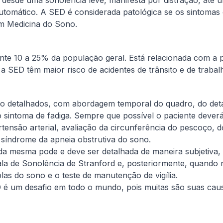
 desde uma sonolência leve, manifesta por distração, até
tomático. A SED é considerada patológica se os sintomas 
em Medicina do Sono.
10 a 25% da população geral. Está relacionada com a perd
a SED têm maior risco de acidentes de trânsito e de trabal
sico detalhados, com abordagem temporal do quadro, do de
do sintoma de fadiga. Sempre que possível o paciente deve
tensão arterial, avaliação da circunferência do pescoço, d
síndrome da apneia obstrutiva do sono.
a mesma pode e deve ser detalhada de maneira subjetiva, a
la de Sonolência de Stranford e, posteriormente, quando 
plas do sono e o teste de manutenção de vigília.
ED é um desafio em todo o mundo, pois muitas são suas caus