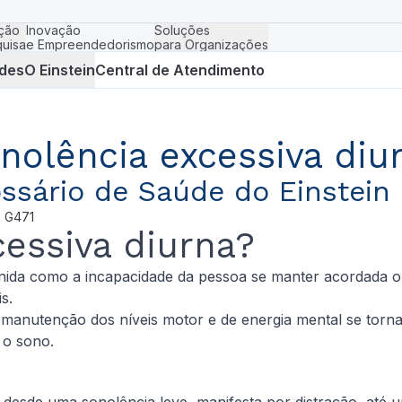
ção
Inovação
Soluções
uisa
e Empreendedorismo
para Organizações
des
O Einstein
Central de Atendimento
nolência excessiva diu
ssário de Saúde do Einstein
- G471
essiva diurna?
nida como a incapacidade da pessoa se manter acordada ou a
s.
manutenção dos níveis motor e de energia mental se torna 
 o sono.