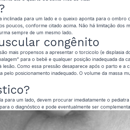
?
a inclinada para um lado e o queixo aponta para o ombro o
os poucos, conforme citado acima. Não há limitação dos 
durma sempre de um mesmo lado.
uscular congênito
s são mais propensos a apresentar o torcicolo (e displasia 
balagem” para o bebê e qualquer posição inadequada da 
 lesão. Como essa pressão desaparece após o parto e a ca
ida pelo posicionamento inadequado. O volume da massa mu
stico?
ada para um lado, devem procurar imediatamente o pediat
 para o diagnóstico e pode eventualmente ser complementad