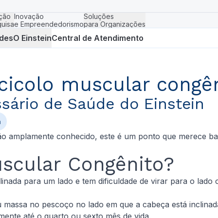
ção
Inovação
Soluções
uisa
e Empreendedorismo
para Organizações
des
O Einstein
Central de Atendimento
cicolo muscular congê
sário de Saúde do Einstein
a
ão amplamente conhecido, este é um ponto que merece bas
uscular Congênito?
inada para um lado e tem dificuldade de virar para o lado
 massa no pescoço no lado em que a cabeça está inclinada
mente até o quarto ou sexto mês de vida.