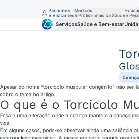
Pacientes
Médicos
Educa
e Visitantes
e Profissionais da Saúde
e Pesq
Serviços
Saúde e Bem-estar
Unida
Tor
Glos
Doenç
Apesar do nome “torcicolo muscular congênito” não ser t
sobre o tema no artigo.
O que é o Torcicolo M
Essa é uma alteração onde a criança mantém a cabeça incl
vida.
Em alguns casos, pode-se observar ainda uma saliência ou
esternocleidomastoideo. A massa em geral regride gradual