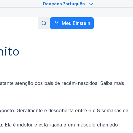
Doações
Português
Meu Einstein
Buscar
nito
tante atenção dos pais de recém-nascidos. Saiba mais
 oposto. Geralmente é descoberta entre 6 e 8 semanas de
. Ela é indolor e está ligada a um músculo chamado