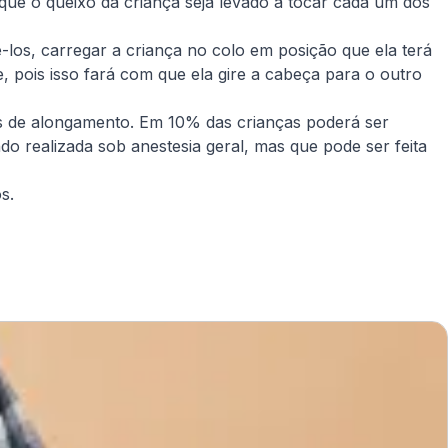
que o queixo da criança seja levado a tocar cada um dos
los, carregar a criança no colo em posição que ela terá
 pois isso fará com que ela gire a cabeça para o outro
s de alongamento. Em 10% das crianças poderá ser
ndo realizada sob anestesia geral, mas que pode ser feita
s.