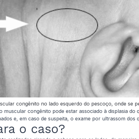
scular congênito no lado esquerdo do pescoço, onde se pe
 muscular congênito pode estar associado à displasia do 
dos e, em caso de suspeita, o exame por ultrassom dos qu
ara o caso?