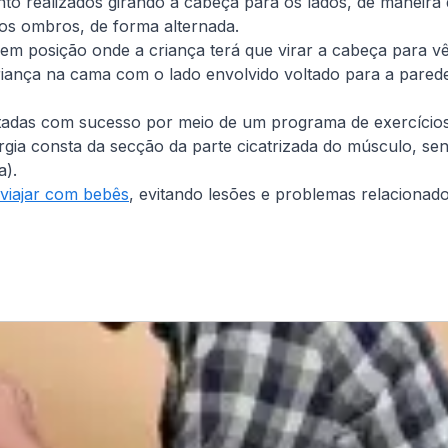
to realizados girando a cabeça para os lados, de maneira 
nos ombros, de forma alternada.
m posição onde a criança terá que virar a cabeça para vê-
iança na cama com o lado envolvido voltado para a parede,
tadas com sucesso por meio de um programa de exercício
rurgia consta da secção da parte cicatrizada do músculo, se
a).
 viajar com bebês
, evitando lesões e problemas relacionado