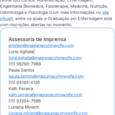
reúne oito cursos: Administração, Enfermagem,
Engenharia Biomédica, Fisioterapia, Medicina, Nutrição,
Odontologia e Psicologia (com mais informações no
site
oficial
), entre os quais a Graduação em Enfermagem está
com inscrições abertas no momento.
Assessoria de Imprensa
einstein@maquinacohnwolfe.com
Luna Aghata|
luna.aghata@maquinacohnwolfe.com
(11) 99290-7988
Paula Santos
paula.santos@maquinacohnwolfe.com
(11) 94193-4126
Kath Pereira
kath.pereira@maquinacohnwolfe.com
(11) 93264-7598
Luciana Minami
luciana.minami@maquinacohnwolfe.com