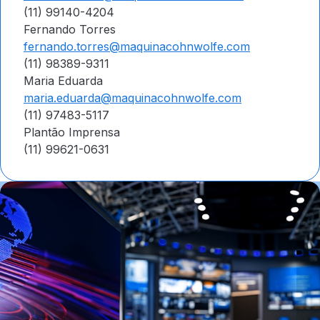
(11) 99140-4204
Fernando Torres
fernando.torres@maquinacohnwolfe.com
(11) 98389-9311
Maria Eduarda
maria.eduarda@maquinacohnwolfe.com
(11) 97483-5117
Plantão Imprensa
(11) 99621-0631