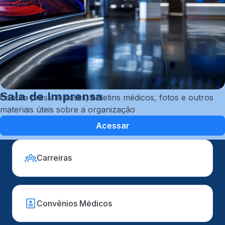
Sala de Imprensa
Confira press releases, boletins médicos, fotos e outros
materiais úteis sobre a organização
Acessar
Carreiras
Convênios Médicos