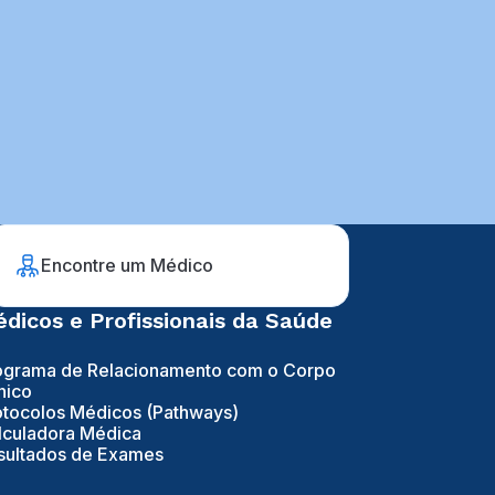
Encontre um Médico
dicos e Profissionais da Saúde
ograma de Relacionamento com o Corpo
nico
otocolos Médicos (Pathways)
lculadora Médica
sultados de Exames