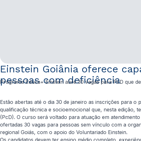
Einstein Goiânia oferece cap
pessoas com deficiência
Programa Educa+ Einstein abre 30 vagas para PcD que de
Estão abertas até o dia 30 de janeiro as inscrições para o 
qualificação técnica e socioemocional que, nesta edição, 
(PcD). O curso será voltado para atuação em atendimento 
ofertadas 30 vagas para pessoas sem vínculo com a organiza
regional Goiás, com o apoio do Voluntariado Einstein.
Os candidatos devem ter ensino médio completo, experiên