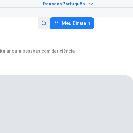
Doações
Português
Meu Einstein
Buscar
italar para pessoas com deficiência