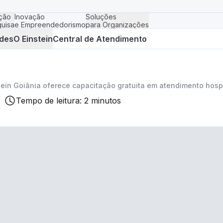
ção
Inovação
Soluções
uisa
e Empreendedorismo
para Organizações
des
O Einstein
Central de Atendimento
tein Goiânia oferece capacitação gratuita em atendimento hosp
Tempo de leitura: 2 minutos