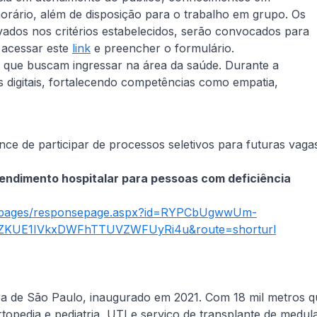
 horário, além de disposição para o trabalho em grupo. Os
vados nos critérios estabelecidos, serão convocados para
a acessar este
link
e preencher o formulário.
 que buscam ingressar na área da saúde. Durante a
s digitais, fortalecendo competências como empatia,
ce de participar de processos seletivos para futuras vaga
endimento hospitalar para pessoas com deficiência
ms/pages/responsepage.aspx?id=RYPCbUgwwUm-
UE1IVkxDWFhTTUVZWFUyRi4u&route=shorturl
ora de São Paulo, inaugurado em 2021. Com 18 mil metros qu
ortopedia e pediatria, UTI e serviço de transplante de med