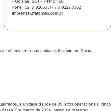
- Goiânia (GO) - 74140-160
Fone.: 62. 9 9205.1517 / 9 9222.0362
imprensa@fatomais.com.br
s de atendimento nas unidades Einstein em Goiás.
adrados, a unidade dispõe de 35 leitos operacionais, cinco
ula óssea. Em março de 2024, passou a oferecer