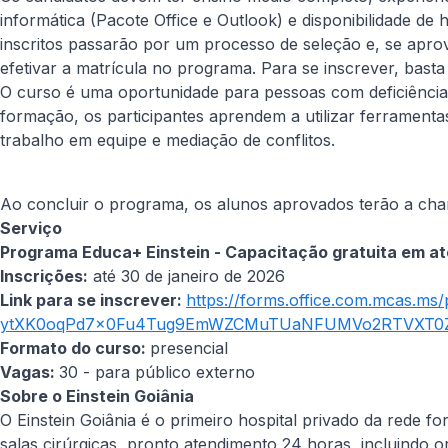
informática (Pacote Office e Outlook) e disponibilidade de
inscritos passarão por um processo de seleção e, se apro
efetivar a matrícula no programa. Para se inscrever, bast
O curso é uma oportunidade para pessoas com deficiência
formação, os participantes aprendem a utilizar ferramenta
trabalho em equipe e mediação de conflitos.
Ao concluir o programa, os alunos aprovados terão a chan
Serviço
Programa Educa+ Einstein - Capacitação gratuita em at
Inscrições:
até 30 de janeiro de 2026
Link para se inscrever:
https://forms.office.com.mcas.
ytXK0oqPd7x0Fu4Tug9EmWZCMuTUaNFUMVo2RTVXT0ZK
Formato do curso:
presencial
Vagas:
30 - para público externo
Sobre o Einstein Goiânia
O Einstein Goiânia é o primeiro hospital privado da rede f
salas cirúrgicas, pronto atendimento 24 horas, incluindo 