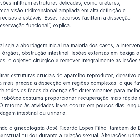
ões infiltram estruturas delicadas, como ureteres,
rece visão tridimensional ampliada em alta definição e
cisos e estáveis. Esses recursos facilitam a dissecção
eservação funcional”, explica.
seja a abordagem inicial na maioria dos casos, a interven
e órgãos, obstrução intestinal, lesões extensas em bexiga
ios, o objetivo cirúrgico é remover integralmente as lesões
ltrar estruturas cruciais do aparelho reprodutor, digestiv
orna mais precisa a dissecção em regiões complexas, o que
sa de todos os focos da doença são determinantes para mel
 robótica costuma proporcionar recuperação mais rápida e 
 retorno às atividades leves ocorre em poucos dias, enq
gem intestinal ou urinária.
undo o ginecologista José Ricardo Lopes Filho, também do E
enstrual ou dor durante a relação sexual. Alterações urinár