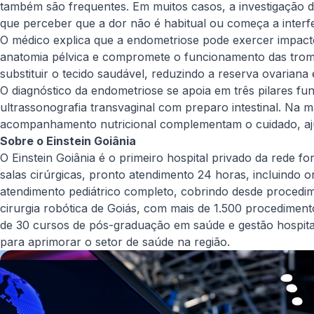
também são frequentes. Em muitos casos, a investigação di
que perceber que a dor não é habitual ou começa a interfer
O médico explica que a endometriose pode exercer impacto 
anatomia pélvica e compromete o funcionamento das tromp
substituir o tecido saudável, reduzindo a reserva ovariana 
O diagnóstico da endometriose se apoia em três pilares fu
ultrassonografia transvaginal com preparo intestinal. Na ma
acompanhamento nutricional complementam o cuidado, ajud
Sobre o Einstein Goiânia
O Einstein Goiânia é o primeiro hospital privado da rede f
salas cirúrgicas, pronto atendimento 24 horas, incluindo 
atendimento pediátrico completo, cobrindo desde procedim
cirurgia robótica de Goiás, com mais de 1.500 procediment
de 30 cursos de pós-graduação em saúde e gestão hospita
para aprimorar o setor de saúde na região.