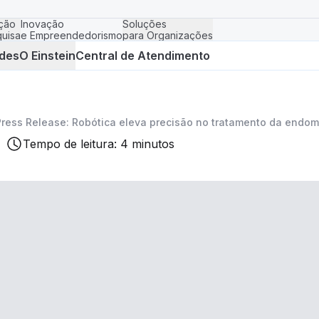
ção
Inovação
Soluções
uisa
e Empreendedorismo
para Organizações
des
O Einstein
Central de Atendimento
Press Release: Robótica eleva precisão no tratamento da endom
Tempo de leitura: 4 minutos