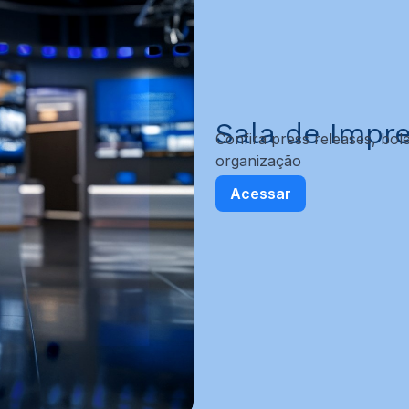
Sala de Impr
Confira press releases, bole
organização
Acessar