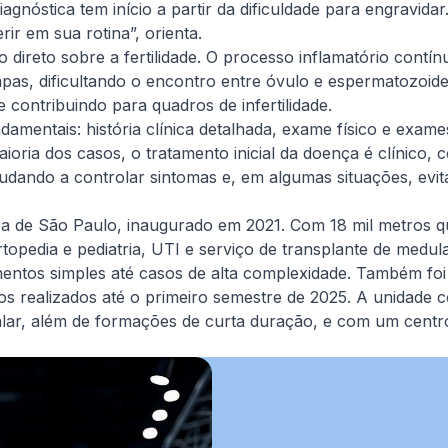
agnóstica tem início a partir da dificuldade para engravid
ir em sua rotina”, orienta.
direto sobre a fertilidade. O processo inflamatório contín
as, dificultando o encontro entre óvulo e espermatozoid
e contribuindo para quadros de infertilidade.
ndamentais: história clínica detalhada, exame físico e ex
ioria dos casos, o tratamento inicial da doença é clínico, 
ando a controlar sintomas e, em algumas situações, evita
ora de São Paulo, inaugurado em 2021. Com 18 mil metros qu
ortopedia e pediatria, UTI e serviço de transplante de med
entos simples até casos de alta complexidade. Também foi 
os realizados até o primeiro semestre de 2025. A unidade 
lar, além de formações de curta duração, e com um centr