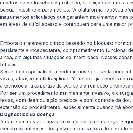
quadros de endometriose profunda, condição em que as les
bexiga, intestino e paramétrios. “A plataforma robótica ofe
instrumentos articulados que garantem movimentos mais pre
em áreas de difícil acesso e contribuem para uma maior pr
Embora o tratamento clínico baseado no bloqueio hormonal 
persistente e incapacitante, comprometimento funcional d
ainda, em algumas situações de infertilidade. Nesses cenár
futuras.
Segundo a especialista, a endometriose profunda pode infi
vezes, atuação multidisciplinar. “A tecnologia robótica t
a tecnologia, a expertise da equipe e a remoção criterio
Por ser um procedimento minimamente invasivo, a cirurgia
horas, com deambulação precoce e bom controle da dor. O
extensão do procedimento, especialmente quando há aborda
Diagnóstico da doença
A dor é um dos principais sinais de alerta da doença. Seg
menstruais intensas, dor pélvica crônica fora do período m