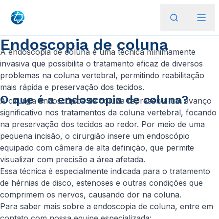
Endoscopia de coluna
A endoscopia de coluna é uma técnica minimamente
invasiva que possibilita o tratamento eficaz de diversos
problemas na coluna vertebral, permitindo reabilitação
mais rápida e preservação dos tecidos.
O que é a endoscopia de coluna?
A cirurgia endoscópica da coluna representa um avanço
significativo nos tratamentos da coluna vertebral, focando
na preservação dos tecidos ao redor. Por meio de uma
pequena incisão, o cirurgião insere um endoscópio
equipado com câmera de alta definição, que permite
visualizar com precisão a área afetada.
Essa técnica é especialmente indicada para o tratamento
de hérnias de disco, estenoses e outras condições que
comprimem os nervos, causando dor na coluna.
Para saber mais sobre a endoscopia de coluna, entre em
contato com nossa equipe especializada: