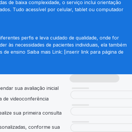
udas de baixa complexidade, o serviço inclui orientação
stados. Tudo acessível por celular, tablet ou computador
ferentes perfis e leva cuidado de qualidade, onde for
er às necessidades de pacientes individuais, ela também
es de ensino Saiba mais Link: [inserir link para página de
ndar sua avaliação inicial
ma de videoconferência
ealize sua primeira consulta
sonalizadas, conforme sua