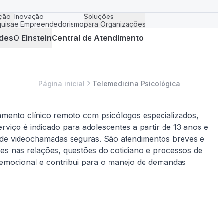
ção
Inovação
Soluções
uisa
e Empreendedorismo
para Organizações
des
O Einstein
Central de Atendimento
Página inicial
Telemedicina Psicológica
amento clínico remoto com psicólogos especializados,
 serviço é indicado para adolescentes a partir de 13 anos e
o de videochamadas seguras. São atendimentos breves e
des nas relações, questões do cotidiano e processos de
emocional e contribui para o manejo de demandas