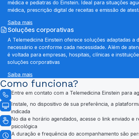
médica e pediatras do Einstein. Ideal para situações ag
médica, prescrição digital de receitas e emissão de ate
Saiba mais
Soluções corporativas
A Telemedicina Einstein oferece soluções adaptadas a di
necessário e conforme cada necessidade. Além de atend
é voltada para empresas, hospitais, clínicas e instituiçõ
soluções corporativas
Saiba mais
Como funciona?
Entre em contato com a Telemedicina Einstein para age
Instale, no dispositivo de sua preferência, a platafor
indicada
No dia e horário agendados, acesse o link enviado e r
psicológica
A duração e frequência do acompanhamento são per