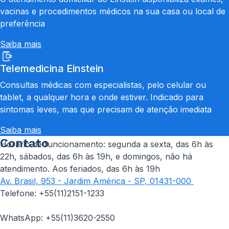
vacinas e procedimentos médicos na sua casa ou local de
preferência
Saiba mais
Telemedicina Einstein
Consultas médicas com especialistas, pelo celular ou
tablet, a qualquer hora e onde estiver. Indicado para
sintomas leves, mas que precisam de atenção imediata
Saiba mais
Contato
Horário de funcionamento: segunda a sexta, das 6h às
22h, sábados, das 6h às 19h, e domingos, não há
atendimento. Aos feriados, das 6h às 19h
Av. Brasil, 953 - Jardim América - SP, 01431-000
Telefone: +55(11)2151-1233
WhatsApp: +55(11)3620-2550