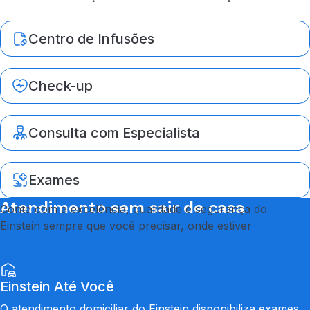
Centro de Infusões
Check-up
Consulta com Especialista
Exames
Atendimento sem sair de casa
Conte com a excelência, qualidade e segurança do
Einstein sempre que você precisar, onde estiver
Einstein Até Você
O atendimento domiciliar do Einstein disponibiliza exames,