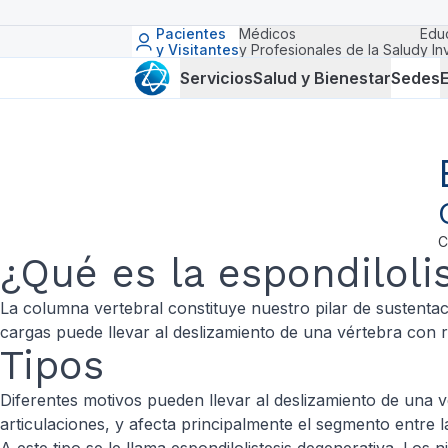
Pacientes
Médicos
Edu
y Visitantes
y Profesionales de la Salud
y In
Servicios
Salud y Bienestar
Sedes
E
C
¿Qué es la espondiloli
La columna vertebral constituye nuestro pilar de sustenta
cargas puede llevar al deslizamiento de una vértebra con re
Tipos
Diferentes motivos pueden llevar al deslizamiento de una v
articulaciones, y afecta principalmente el segmento entre l