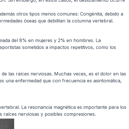
ión. Sin embargo, en estos casos, el deslizamiento ocurre
en además otros tipos menos comunes: Congénita, debido a
rmedades óseas que debilitan la columna vertebral.
ximada del 8% en mujeres y 2% en hombres. La
portistas sometidos a impactos repetitivos, como los
e las raíces nerviosas. Muchas veces, es el dolor en las
o, es una enfermedad que con frecuencia es asintomática,
vertebral. La resonancia magnética es importante para los
las raíces nerviosas y posibles compresiones.