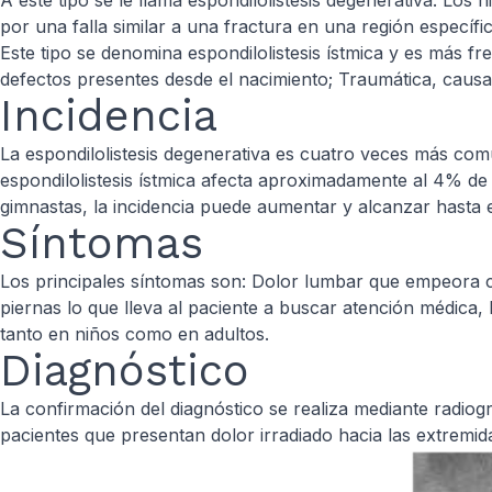
A este tipo se le llama espondilolistesis degenerativa. Lo
por una falla similar a una fractura en una región específic
Este tipo se denomina espondilolistesis ístmica y es más f
defectos presentes desde el nacimiento; Traumática, caus
Incidencia
La espondilolistesis degenerativa es cuatro veces más c
espondilolistesis ístmica afecta aproximadamente al 4% de
gimnastas, la incidencia puede aumentar y alcanzar hasta 
Síntomas
Los principales síntomas son: Dolor lumbar que empeora co
piernas lo que lleva al paciente a buscar atención médica,
tanto en niños como en adultos.
Diagnóstico
La confirmación del diagnóstico se realiza mediante radiog
pacientes que presentan dolor irradiado hacia las extremida