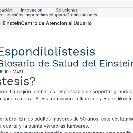
cación
Innovación
Soluciones
vestigación
y Emprendimiento
para Organizaciones
l Einstein
Centro de Atención al Usuario
Espondilolistesis
Glosario de Salud del Einstei
IE
10 - M431
stesis?
ción. La región lumbar es responsable de soportar grandes
specto a otra. A esta condición la llamamos espondilolistes
értebra. En los adultos mayores de 50 años, este deslizami
a cuarta y la quinta vértebras lumbares.