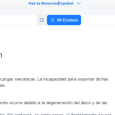
Haz tu donación
Español
Buscar
Mi Einstein
n
 cargas mecánicas. La incapacidad para soportar dichas
is.
ento ocurre debido a la degeneración del disco y de las