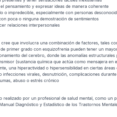
presentes y tener sensaciones táctiles inexistentes
ar el pensamiento y expresar ideas de manera coherente
do o impredecible, especialmente con personas desconocid
 con poca o ninguna demostración de sentimientos
ecer relaciones interpersonales
e cree que involucra una combinación de factores, tales c
s de primer grado con esquizofrenia pueden tener un mayor
cionamiento del cerebro, donde las anomalías estructurale
smisor (sustancia química que actúa como mensajera en el 
e, una hiperactividad o hipersensibilidad en ciertas áreas
mo infecciones virales, desnutrición, complicaciones durant
aumas, abuso o estrés crónico
ico realizado por un profesional de salud mental, como un p
l Manual Diagnóstico y Estadístico de los Trastornos Mental