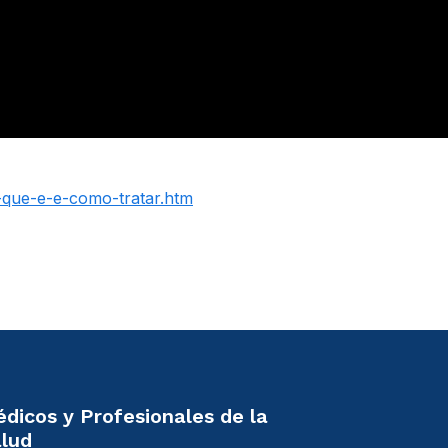
o-que-e-e-como-tratar.htm
dicos y Profesionales de la
lud