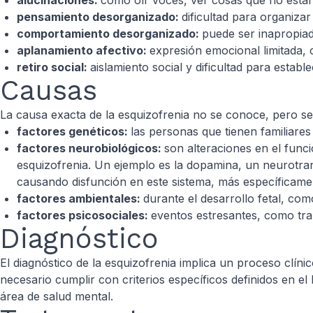
alucinaciones:
como oír voces, ver cosas que no están 
pensamiento desorganizado:
dificultad para organiz
comportamiento desorganizado:
puede ser inapropia
aplanamiento afectivo:
expresión emocional limitada,
retiro social:
aislamiento social y dificultad para establ
Causas
La causa exacta de la esquizofrenia no se conoce, pero s
factores genéticos:
las personas que tienen familiare
factores neurobiológicos:
son alteraciones en el fun
esquizofrenia. Un ejemplo es la dopamina, un neurotran
causando disfunción en este sistema, más específicament
factores ambientales:
durante el desarrollo fetal, co
factores psicosociales:
eventos estresantes, como tr
Diagnóstico
El diagnóstico de la esquizofrenia implica un proceso clín
necesario cumplir con criterios específicos definidos en e
área de salud mental.