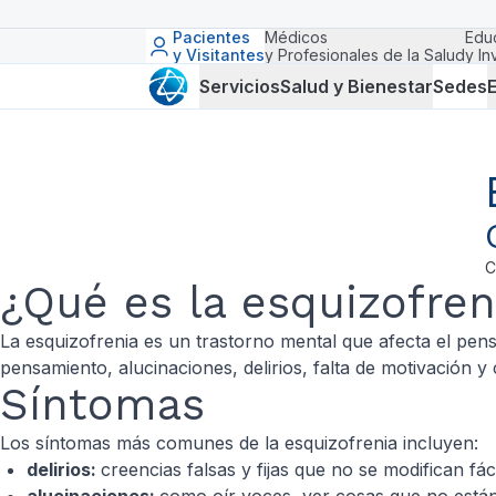
Pacientes
Médicos
Edu
y Visitantes
y Profesionales de la Salud
y In
Servicios
Salud y Bienestar
Sedes
E
C
¿Qué es la esquizofren
La esquizofrenia es un trastorno mental que afecta el pe
pensamiento, alucinaciones, delirios, falta de motivación y 
Síntomas
Los síntomas más comunes de la esquizofrenia incluyen:
delirios:
creencias falsas y fijas que no se modifican f