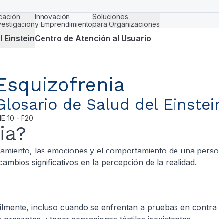
cación
Innovación
Soluciones
vestigación
y Emprendimiento
para Organizaciones
l Einstein
Centro de Atención al Usuario
Esquizofrenia
Glosario de Salud del Einstei
IE
10 - F20
ia?
nsamiento, las emociones y el comportamiento de una perso
cambios significativos en la percepción de la realidad.
ácilmente, incluso cuando se enfrentan a pruebas en contra