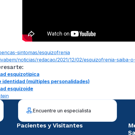
doencas-sintomas/esquizofrenia
ivabem/noticias/redacao/2021/12/02/esquizofrenia-saiba-
resarte:
ad esquizotípica
e identidad (múltiples personalidades)
dad esquizoide
tein
Encuentre un especialista
Pacientes y Visitantes
Mé
Sa