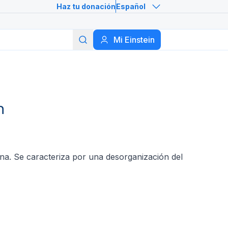
Haz tu donación
Español
Buscar
Mi Einstein
n
na. Se caracteriza por una desorganización del