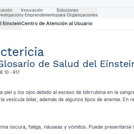
cación
Innovación
Soluciones
vestigación
y Emprendimiento
para Organizaciones
l Einstein
Centro de Atención al Usuario
Ictericia
Glosario de Salud del Einstei
IE
10 - R17
la piel y los ojos debido al exceso de bilirrubina en la sang
 vesícula biliar, además de algunos tipos de anemia. En r
, orina oscura, fatiga, náuseas y vómitos. Puede presentarse