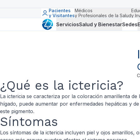
Pacientes
Médicos
Edu
y Visitantes
y Profesionales de la Salud
y In
Servicios
Salud y Bienestar
Sedes
E
C
¿Qué es la ictericia?
La ictericia se caracteriza por la coloración amarillenta de 
hígado, puede aumentar por enfermedades hepáticas y de la
este pigmento.
Síntomas
Los síntomas de la ictericia incluyen piel y ojos amarillos