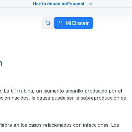
Haz tu donación
Español
Buscar
Mi Einstein
n
re. La bilirrubina, un pigmento amarillo producido por el
ecién nacidos, la causa puede ser la sobreproducción de
 fiebre en los casos relacionados con infecciones. Los