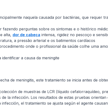
principalmente naquela causada por bactérias, que requer t
 fazendo perguntas sobre os sintomas e o histórico médico
e alta,
dor de cabeça
intensa, rigidez no pescoço e sensibi
peratura, a pressão arterial e os batimentos cardíacos
rocedimento onde o profissional da saúde colhe uma amos
 identificar a causa da meningite
ha de meningitis, este tratamiento se inicia antes de obtene
colección de muestras de LCR (líquido cefalorraquídeo, pres
 de la infección. Los resultados de estas pruebas orientan 
 infección, el tratamiento se ajusta según el agente causante