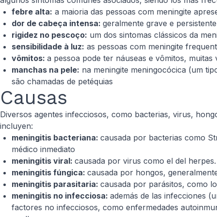
algunos síntomas comunes asociados, siendo los más frec
febre alta:
a maioria das pessoas com meningite apres
dor de cabeça intensa:
geralmente grave e persistente
rigidez no pescoço:
um dos sintomas clássicos da menin
sensibilidade à luz:
as pessoas com meningite frequente
vômitos:
a pessoa pode ter náuseas e vômitos, muitas 
manchas na pele:
na meningite meningocócica (um tip
são chamadas de petéquias
Causas
Diversos agentes infecciosos, como bacterias, virus, hong
incluyen:
meningitis bacteriana:
causada por bacterias como St
médico inmediato
meningitis viral:
causada por virus como el del herpes.
meningitis fúngica:
causada por hongos, generalmente 
meningitis parasitaria:
causada por parásitos, como l
meningitis no infecciosa:
además de las infecciones (u
factores no infecciosos, como enfermedades autoinmun