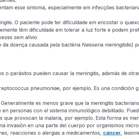
uentes:
entam esse sintoma, especialmente em infecções bacterian
gite. O paciente pode ter dificuldade em encostar o queix
mente têm dificuldade em tolerar a luz forte e podem pref
vezes sem alívio
o da doença causada pela bactéria
Neisseria meningitidis
) 
os o parásitos pueden causar la meningitis, además de otra
reptococcus pneumoniae, por ejemplo. Es una condición gr
 Generalmente es menos grave que la meningitis bacterian
en personas con el sistema inmunológico debilitado. Puede
os que provocan la malaria, por ejemplo. Esta forma es m
na invasión en una parte del cuerpo por organismos micro
es, reacciones o alergias a medicamentos,
cáncer
, lesion