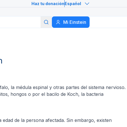
Haz tu donación
Español
Buscar
Mi Einstein
n
lo, la médula espinal y otras partes del sistema nervioso.
tos, hongos o por el bacilo de Koch, la bacteria
 la edad de la persona afectada. Sin embargo, existen