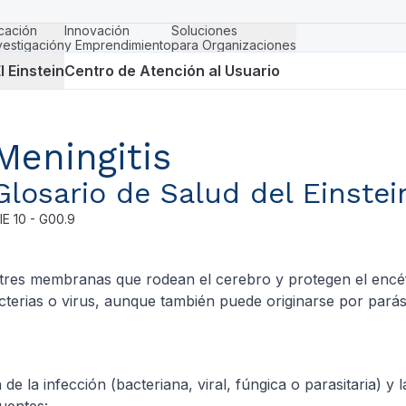
cación
Innovación
Soluciones
vestigación
y Emprendimiento
para Organizaciones
l Einstein
Centro de Atención al Usuario
Meningitis
Glosario de Salud del Einstei
IE
10 - G00.9
 tres membranas que rodean el cerebro y protegen el encéfa
terias o virus, aunque también puede originarse por parási
de la infección (bacteriana, viral, fúngica o parasitaria) y