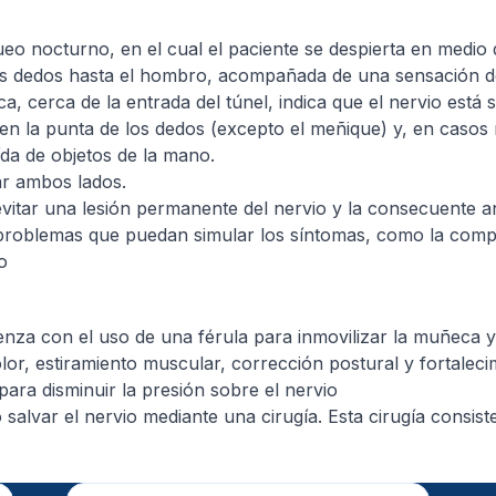
ueo nocturno, en el cual el paciente se despierta en medi
e los dedos hasta el hombro, acompañada de una sensación 
a, cerca de la entrada del túnel, indica que el nervio está 
d en la punta de los dedos (excepto el meñique) y, en casos
aída de objetos de la mano.
r ambos lados.
vitar una lesión permanente del nervio y la consecuente an
problemas que puedan simular los síntomas, como la compr
o
enza con el uso de una férula para inmovilizar la muñeca y 
olor, estiramiento muscular, corrección postural y fortalec
para disminuir la presión sobre el nervio
alvar el nervio mediante una cirugía. Esta cirugía consiste 