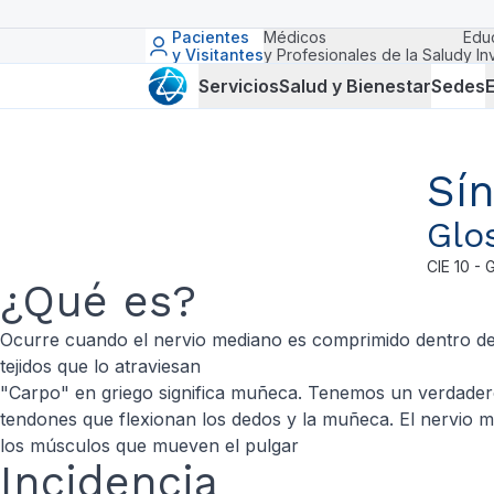
Pacientes
Médicos
Edu
y Visitantes
y Profesionales de la Salud
y In
Servicios
Salud y Bienestar
Sedes
E
Sí
Glo
CIE
10 - 
¿Qué es?
Ocurre cuando el nervio mediano es comprimido dentro del
tejidos que lo atraviesan
"Carpo" en griego significa muñeca. Tenemos un verdadero
tendones que flexionan los dedos y la muñeca. El nervio m
los músculos que mueven el pulgar
Incidencia