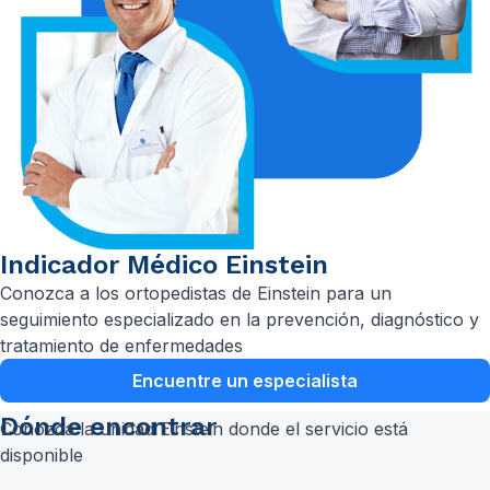
Indicador Médico Einstein
Conozca a los ortopedistas de Einstein para un
seguimiento especializado en la prevención, diagnóstico y
tratamiento de enfermedades
Encuentre un especialista
Dónde encontrar
Conozca la unidad Einstein donde el servicio está
disponible