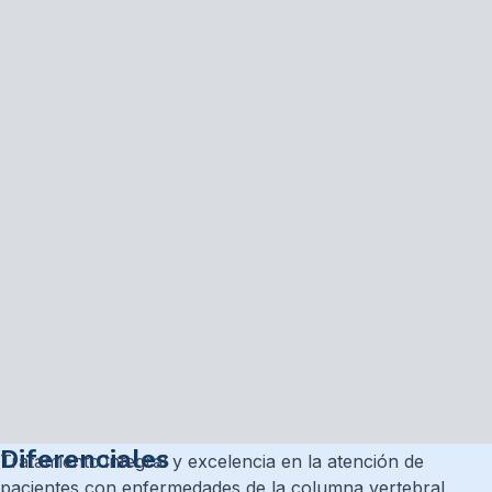
Diferenciales
Tratamiento integral y excelencia en la atención de
pacientes con enfermedades de la columna vertebral