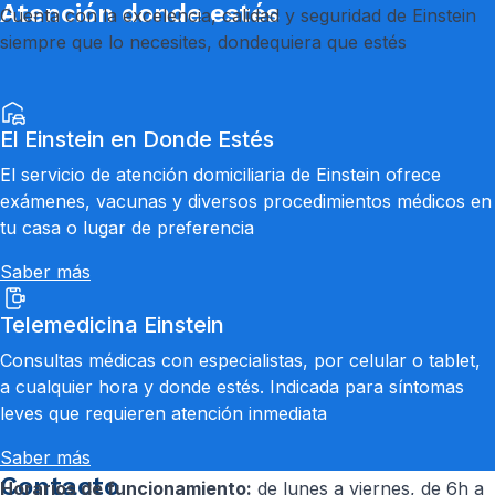
Atención donde estés
Cuenta con la excelencia, calidad y seguridad de Einstein
siempre que lo necesites, dondequiera que estés
El Einstein en Donde Estés
El servicio de atención domiciliaria de Einstein ofrece
exámenes, vacunas y diversos procedimientos médicos en
tu casa o lugar de preferencia
Saber más
Telemedicina Einstein
Consultas médicas con especialistas, por celular o tablet,
a cualquier hora y donde estés. Indicada para síntomas
leves que requieren atención inmediata
Saber más
Contacto
Horarios de funcionamiento:
de lunes a viernes, de 6h a