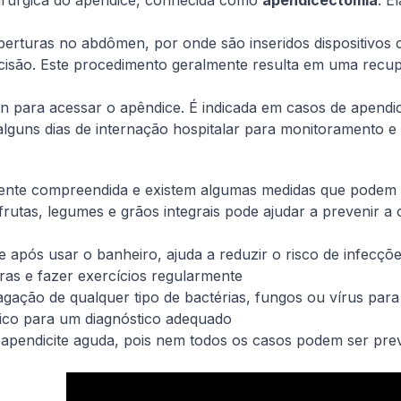
irúrgica do apêndice, conhecida como
apendicectomia
. E
erturas no abdômen, por onde são inseridos dispositivos c
cisão. Este procedimento geralmente resulta em uma recu
 para acessar o apêndice. É indicada em casos de apendi
 alguns dias de internação hospitalar para monitoramento e 
ente compreendida e existem algumas medidas que podem se
 frutas, legumes e grãos integrais pode ajudar a prevenir a 
e após usar o banheiro, ajuda a reduzir o risco de infecçõ
ras e fazer exercícios regularmente
agação de qualquer tipo de bactérias, fungos ou vírus para
ico para um diagnóstico adequado
apendicite aguda, pois nem todos os casos podem ser prev