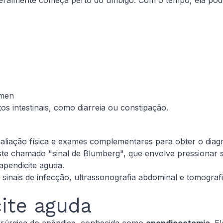
ralmente começa perto do umbigo. Com o tempo, ela pode at
ômen
 intestinais, como diarreia ou constipação.
liação física e exames complementares para obter o diagn
este chamado "sinal de Blumberg", que envolve pressionar s
apendicite aguda.
sinais de infecção, ultrassonografia abdominal e tomograf
ite aguda