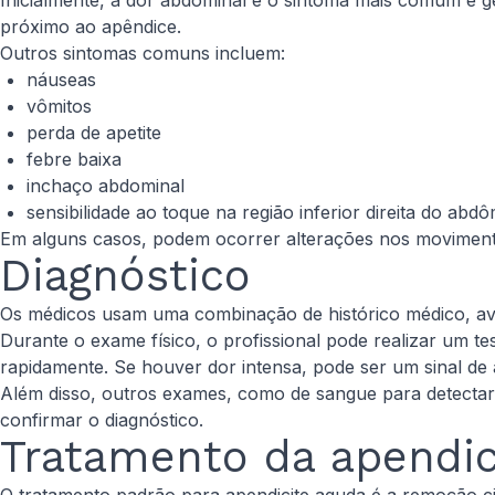
Inicialmente, a dor abdominal é o sintoma mais comum e ge
próximo ao apêndice.
Outros sintomas comuns incluem:
náuseas
vômitos
perda de apetite
febre baixa
inchaço abdominal
sensibilidade ao toque na região inferior direita do abd
Em alguns casos, podem ocorrer alterações nos movimentos
Diagnóstico
Os médicos usam uma combinação de histórico médico, ava
Durante o exame físico, o profissional pode realizar um t
rapidamente. Se houver dor intensa, pode ser um sinal de 
Além disso, outros exames, como de sangue para detectar 
confirmar o diagnóstico.
Tratamento da apendic