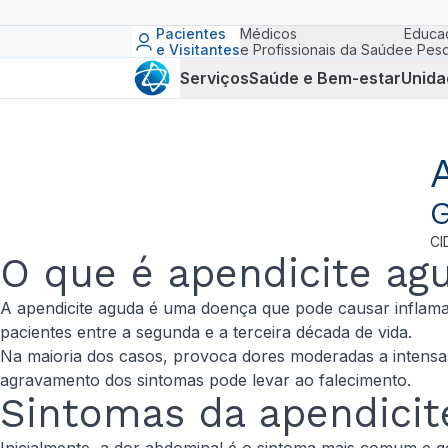
Pacientes
Médicos
Educa
e Visitantes
e Profissionais da Saúde
e Pesq
Serviços
Saúde e Bem-estar
Unida
G
CI
O que é apendicite ag
A apendicite aguda é uma doença que pode causar inflama
pacientes entre a segunda e a terceira década de vida.
Na maioria dos casos, provoca dores moderadas a intensa
agravamento dos sintomas pode levar ao falecimento.
Sintomas da apendicit