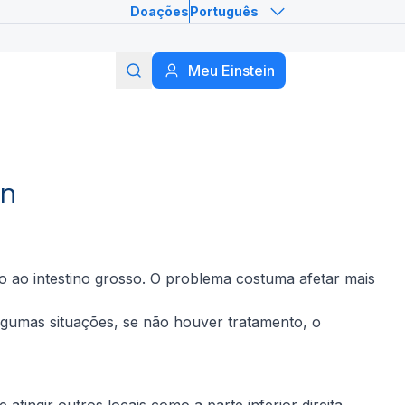
Doações
Português
Meu Einstein
Buscar
in
 ao intestino grosso. O problema costuma afetar mais
lgumas situações, se não houver tratamento, o