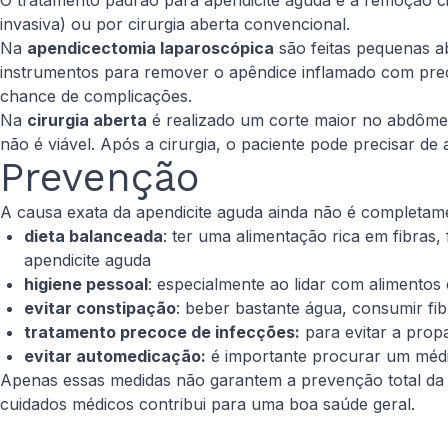
O tratamento padrão para apendicite aguda é a remoção c
invasiva) ou por cirurgia aberta convencional.
Na
apendicectomia laparoscópica
são feitas pequenas ab
instrumentos para remover o apêndice inflamado com pre
chance de complicações.
Na
cirurgia aberta
é realizado um corte maior no abdômen
não é viável. Após a cirurgia, o paciente pode precisar de
Prevenção
A causa exata da apendicite aguda ainda não é completam
dieta balanceada
: ter uma alimentação rica em fibras,
apendicite aguda
higiene pessoal
: especialmente ao lidar com alimentos 
evitar constipação
: beber bastante água, consumir fib
tratamento precoce de infecções:
para evitar a prop
evitar automedicação:
é importante procurar um méd
Apenas essas medidas não garantem a prevenção total da 
cuidados médicos contribui para uma boa saúde geral.