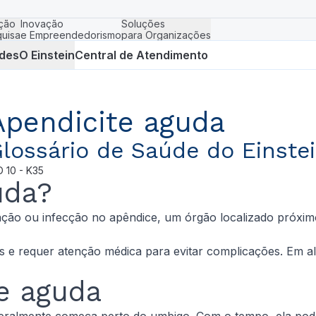
ção
Inovação
Soluções
uisa
e Empreendedorismo
para Organizações
des
O Einstein
Central de Atendimento
Apendicite aguda
lossário de Saúde do Einste
D
10 - K35
uda?
ção ou infecção no apêndice, um órgão localizado próximo
s e requer atenção médica para evitar complicações. Em a
e aguda