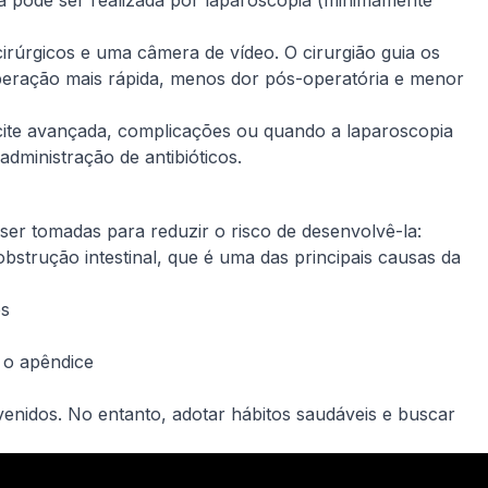
la pode ser realizada por laparoscopia (minimamente
irúrgicos e uma câmera de vídeo. O cirurgião guia os
peração mais rápida, menos dor pós-operatória e menor
cite avançada, complicações ou quando a laparoscopia
administração de antibióticos.
r tomadas para reduzir o risco de desenvolvê-la:
obstrução intestinal, que é uma das principais causas da
es
 o apêndice
enidos. No entanto, adotar hábitos saudáveis e buscar