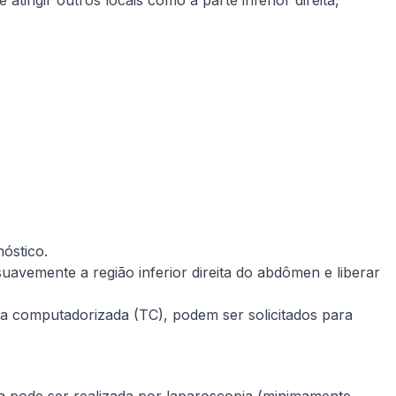
ingir outros locais como a parte inferior direita,
óstico.
uavemente a região inferior direita do abdômen e liberar
ia computadorizada (TC), podem ser solicitados para