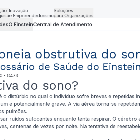
ção
Inovação
Soluções
uisa
e Empreendedorismo
para Organizações
des
O Einstein
Central de Atendimento
pneia obstrutiva do so
ossário de Saúde do Einstei
10 - G473
tiva do sono?
é o distúrbio no qual o indivíduo sofre breves e repetidas
m e potencialmente grave. A via aérea torna-se repetidam
 os pulmões.
sar ruídos sufocantes enquanto tenta respirar. O cérebro
s, centenas de vezes por noite. Na tentativa de reestabel