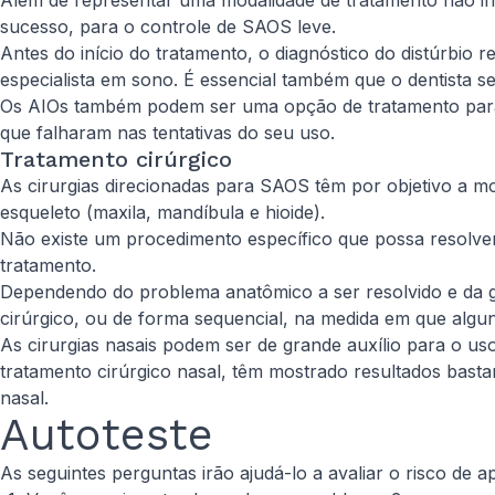
Além de representar uma modalidade de tratamento não inva
sucesso, para o controle de SAOS leve.
Antes do início do tratamento, o diagnóstico do distúrbio
especialista em sono. É essencial também que o dentista se
Os AIOs também podem ser uma opção de tratamento para
que falharam nas tentativas do seu uso.
Tratamento cirúrgico
As cirurgias direcionadas para SAOS têm por objetivo a mod
esqueleto (maxila, mandíbula e hioide).
Não existe um procedimento específico que possa resolver
tratamento.
Dependendo do problema anatômico a ser resolvido e da g
cirúrgico, ou de forma sequencial, na medida em que algu
As cirurgias nasais podem ser de grande auxílio para o u
tratamento cirúrgico nasal, têm mostrado resultados bast
nasal.
Autoteste
As seguintes perguntas irão ajudá-lo a avaliar o risco de a