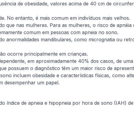
ência de obesidade, valores acima de 40 cm de circunfer
e. No entanto, é mais comum em indivíduos mais velhos.
o que nas mulheres. Para as mulheres, o risco de apnéi
xtremamente comum em pessoas com apneia no sono.
do anormalidades mandibulares, como micrognatia ou retro
ão ocorre principalmente em crianças.
 dependente, em aproximadamente 40% dos casos, de uma 
es que possuem o diagnóstico têm um maior risco de apresen
sono incluem obesidade e características físicas, como alt
dem desempenhar um papel.
do índice de apneia e hipopneia por hora de sono (IAH) de