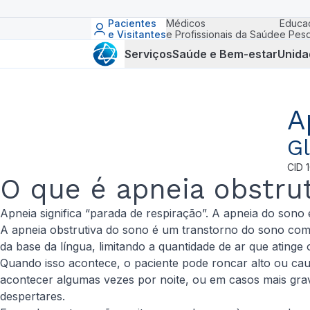
Pacientes
Médicos
Educa
e Visitantes
e Profissionais da Saúde
e Pesq
Serviços
Saúde e Bem-estar
Unida
A
Gl
CID
O que é apneia obstru
Apneia significa “parada de respiração”. A apneia do sono 
A apneia obstrutiva do sono é um transtorno do sono comu
da base da língua, limitando a quantidade de ar que atinge
Quando isso acontece, o paciente pode roncar alto ou cau
acontecer algumas vezes por noite, ou em casos mais grave
despertares.