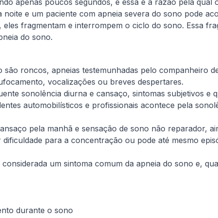
ando apenas poucos segundos, e essa é a razão pela qual 
a noite e um paciente com apneia severa do sono pode aco
eles fragmentam e interrompem o ciclo do sono. Essa frag
pneia do sono.
no são roncos, apneias testemunhadas pelo companheiro de
ufocamento, vocalizações ou breves despertares.
nte sonolência diurna e cansaço, sintomas subjetivos e q
entes automobilísticos e profissionais acontece pela sonol
cansaço pela manhã e sensação de sono não reparador, ai
 dificuldade para a concentração ou pode até mesmo episód
o é considerada um sintoma comum da apneia do sono e, qu
ento durante o sono