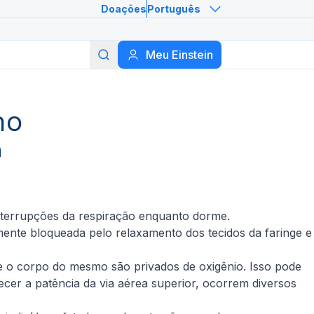
Doações
Português
Meu Einstein
Buscar
no
n
 interrupções da respiração enquanto dorme.
ente bloqueada pelo relaxamento dos tecidos da faringe e
 e o corpo do mesmo são privados de oxigênio. Isso pode
ecer a patência da via aérea superior, ocorrem diversos