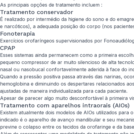
As principais opções de tratamento incluem :
Tratamento conservador
É realizado por intermédio da higiene do sono e do emagre
e narcóticos), a adequada posição do corpo (nos paciente
Fonoterapia
Exercícios orofaríngeos supervisionados por Fonoaudióloga
CPAP
Esses sistemas ainda permanecem como a primeira escolh
pequeno compressor de ar muito silencioso de alta tecnolo
nasal ou nasobucal confortavelmente aderida à face do ind
Quando a pressão positiva passa através das narinas, ocor
hemoglobina e diminuindo os despertares relacionados aos
ajustadas de maneira individualizada para cada paciente.
Apesar de parecer algo muito desconfortável à primeira v
Tratamento com aparelhos intraorais (AIOs)
Existem atualmente dois modelos de AIOs utilizados para o
indicado é o aparelho de avanço mandibular e seu mecanis
previne o colapso entre os tecidos da orofaringe e da base