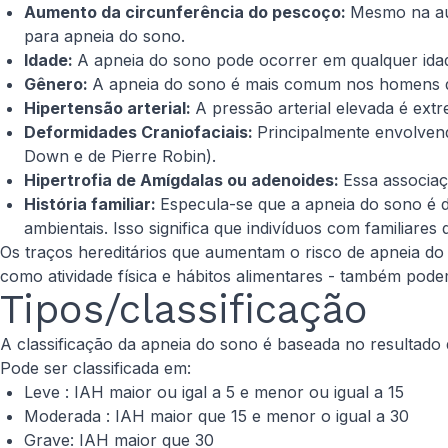
Aumento da circunferência do pescoço:
Mesmo na aus
para apneia do sono.
Idade:
A apneia do sono pode ocorrer em qualquer idad
Gênero:
A apneia do sono é mais comum nos homens d
Hipertensão arterial:
A pressão arterial elevada é e
Deformidades Craniofaciais:
Principalmente envolven
Down e de Pierre Robin).
Hipertrofia de Amígdalas ou adenoides:
Essa associaç
História familiar:
Especula-se que a apneia do sono é
ambientais. Isso significa que indivíduos com familiar
Os traços hereditários que aumentam o risco de apneia do 
como atividade física e hábitos alimentares - também po
Tipos/classificação
A classificação da apneia do sono é baseada no resultado 
Pode ser classificada em:
​Leve : IAH maior ou igal a 5 e menor ou igual a 15
Moderada : IAH maior que 15 e menor o igual a 30
Grave: IAH maior que 30