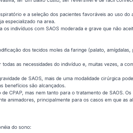
siva, ter um baixo custo, ser reversível e de fácil confe
 respiratório e a seleção dos pacientes favoráveis ao uso
ja especializado na area.
 os indivíduos com SAOS moderada e grave que não aceit
ificação dos tecidos moles da faringe (palato, amígdalas, 
 todas as necessidades do indivíduo e, muitas vezes, a co
ravidade de SAOS, mais de uma modalidade cirúrgica pode
ns benefícios são alcançados.
so de CPAP, mas nem tanto para o tratamento de SAOS. Os 
ante animadores, principalmente para os casos em que as a
pnéia do sono: