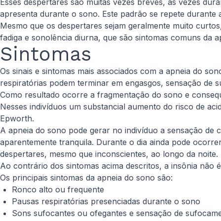
Esses despertares são muitas vezes breves, às vezes dur
apresenta durante o sono. Este padrão se repete durante 
Mesmo que os despertares sejam geralmente muito curtos, 
fadiga e sonolência diurna, que são sintomas comuns da a
Sintomas
Os sinais e sintomas mais associados com a apneia do so
respiratórias podem terminar em engasgos, sensação de s
Como resultado ocorre a fragmentação do sono e conseque
Nesses indivíduos um substancial aumento do risco de acid
Epworth.
A apneia do sono pode gerar no indivíduo a sensação de 
aparentemente tranquila. Durante o dia ainda pode ocorrer
despertares, mesmo que inconscientes, ao longo da noite.
Ao contrário dos sintomas acima descritos, a insônia nã
Os principais sintomas da apneia do sono são:
​Ronco alto ou frequente
Pausas respiratórias presenciadas durante o sono
Sons sufocantes ou ofegantes e sensação de sufocam