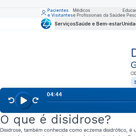
Pacientes
Médicos
Educa
e Visitantes
e Profissionais da Saúde
e Pesq
Serviços
Saúde e Bem-estar
Unida
G
CI
O que é disidrose?
Disidrose, também conhecida como eczema disidrótico, é 