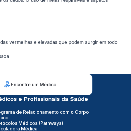
re os dedos. O uso de meias respiráveis e sapatos
das vermelhas e elevadas que podem surgir em todo
ssoa
Encontre um Médico
dicos e Profissionais da Saúde
ograma de Relacionamento com o Corpo
nico
otocolos Médicos (Pathways)
lculadora Médica