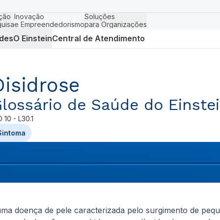
ção
Inovação
Soluções
uisa
e Empreendedorismo
para Organizações
des
O Einstein
Central de Atendimento
Disidrose
lossário de Saúde do Einste
D
10 - L30.1
Sintoma
uma doença de pele caracterizada pelo surgimento de pequ