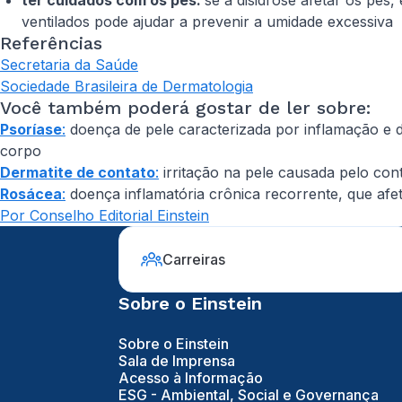
ter cuidados com os pés:
se a disidrose afetar os pés
ventilados pode ajudar a prevenir a umidade excessiva
Referências
Secretaria da Saúde
Sociedade Brasileira de Dermatologia
Você também poderá gostar de ler sobre:
Psoríase
:
doença de pele caracterizada por inflamação e
corpo
Dermatite de contato
:
irritação na pele causada pelo co
Rosácea
:
doença inflamatória crônica recorrente, que afe
Por Conselho Editorial Einstein
Carreiras
Sobre o Einstein
Sobre o Einstein
Sala de Imprensa
Acesso à Informação
ESG - Ambiental, Social e Governança