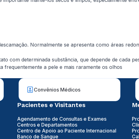
, é importante mantê-los secos e limpos, especialmente ent
 descamação. Normalmente se apresenta como áreas redon
ntato com determinada substância, que depende de cada pe
ta frequentemente a pele e mais raramente os olhos
Convênios Médicos
Pacientes e Visitantes
Mé
Agendamento de Consultas e Exames
Pr
Centros e Departamentos
Clí
Centro de Apoio ao Paciente Internacional
Pr
Banco de Sangue
Ca