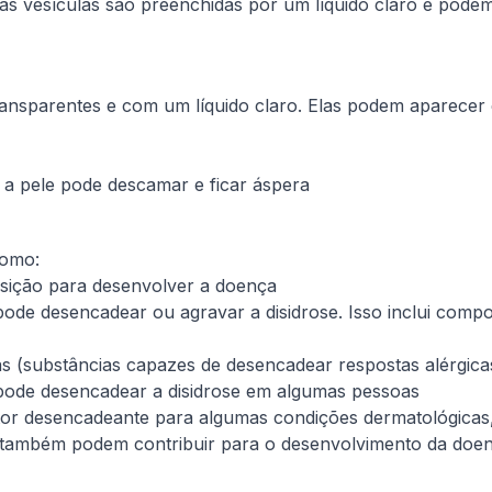
sas vesículas são preenchidas por um líquido claro e podem
ransparentes e com um líquido claro. Elas podem aparecer
a pele pode descamar e ficar áspera
como:
posição para desenvolver a doença
pode desencadear ou agravar a disidrose. Isso inclui comp
as (substâncias capazes de desencadear respostas alérgic
, pode desencadear a disidrose em algumas pessoas
tor desencadeante para algumas condições dermatológicas, 
e também podem contribuir para o desenvolvimento da doe