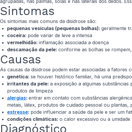
agrupadas, nas palmas, solas e nas laterais dos dedos. Es
Sintomas
Os sintomas mais comuns da disidrose são:
pequenas vesículas (pequenas bolhas):
geralmente t
coceira:
pode variar de leve a intensa
vermelhidão:
inflamação associada a doença
descamação da pele:
conforme as bolhas se rompem, 
Causas
As causas da disidrose podem estar associadas a fatores 
genética:
se houver histórico familiar, há uma predis
irritantes da pele:
a exposição a algumas substâncias 
produtos de limpeza
alergias
:
entrar em contato com substâncias alergênic
metais, látex, produtos de cuidado pessoal ou plantas
estresse
:
pode influenciar a saúde da pele e ser um fa
condições climáticas:
o calor excessivo ou a umidad
Diagnóstico