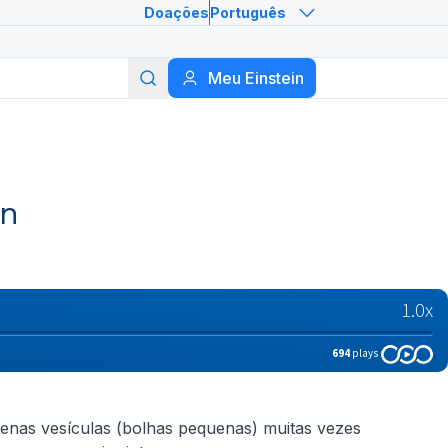
Doações
Português
Meu Einstein
Buscar
in
enas vesículas (bolhas pequenas) muitas vezes