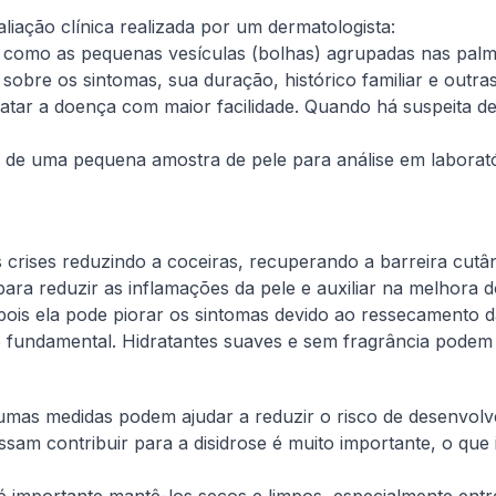
aliação clínica realizada por um dermatologista:
e, como as pequenas vesículas (bolhas) agrupadas nas palma
sobre os sintomas, sua duração, histórico familiar e outr
atar a doença com maior facilidade. Quando há suspeita de
 de uma pequena amostra de pele para análise em laboratóri
s crises reduzindo a coceiras, recuperando a barreira cutâ
ra reduzir as inflamações da pele e auxiliar na melhora 
 pois ela pode piorar os sintomas devido ao ressecamento d
 é fundamental. Hidratantes suaves e sem fragrância podem
mas medidas podem ajudar a reduzir o risco de desenvolve
possam contribuir para a disidrose é muito importante, o q