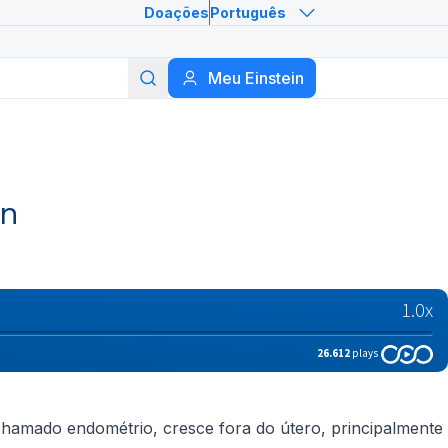
Doações
Português
Meu Einstein
Buscar
in
chamado endométrio, cresce fora do útero, principalmente