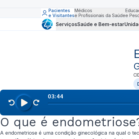
Pacientes
Médicos
Educa
e Visitantes
e Profissionais da Saúde
e Pesq
Serviços
Saúde e Bem-estar
Unida
G
CI
O que é endometriose
A endometriose é uma condição ginecológica na qual o tec