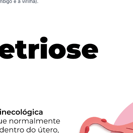
igo e a virilha).