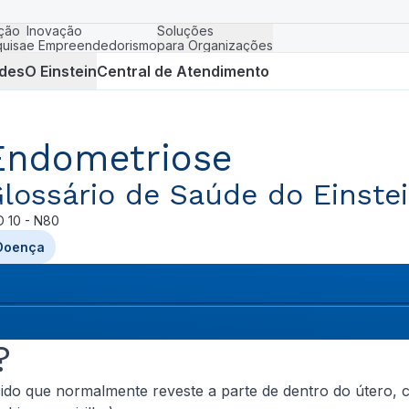
ção
Inovação
Soluções
uisa
e Empreendedorismo
para Organizações
des
O Einstein
Central de Atendimento
Endometriose
lossário de Saúde do Einste
D
10 - N80
Doença
?
ido que normalmente reveste a parte de dentro do útero, 