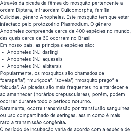
Através da picada da fêmea do mosquito pertencente a
ordem Diptera, infraordem Culicomorpha, família
Culicidae, gênero
Anopheles
. Este mosquito tem que estar
infectado pelo protozoário
Plasmodium
. O gênero
Anopheles
compreende cerca de 400 espécies no mundo,
das quais cerca de 60 ocorrem no Brasil.
Em nosso país, as principais espécies são:
Anopheles
(N.)
darlingi
Anopheles
(N.)
aquasalis
Anopheles
(N.)
albitarsis
Popularmente, os mosquitos são chamados de
“carapaña”, “muriçoca”, “sovela”, “mosquito prego” e
“bicuda”. As picadas são mais frequentes no entardecer e
ao amanhecer (horários crepusculares), porém, podem
ocorrer durante todo o período noturno.
Raramente, ocorre transmissão por transfusão sanguínea
ou uso compartilhado de seringas, assim como é mais
raro a transmissão congênita.
O período de incubação varia de acordo com a espécie de