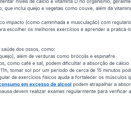
mentar níveis de cálcio e vitamina D no organismo, geral
o, que inclui queijo e vegetais como couve, além da vitami
ouco impacto (como caminhada e musculação) com regularid
ara escolher os melhores exercícios e aprender a praticá
a saúde dos ossos, como:
queijo), além de verduras como brócolis e espinafre
s, como café e sal, podem dificultar a absorção de cálcio
11h, tomar sol por um período de cerca de 15 minutos pode 
gular de exercícios físicos ajuda a fortalecer os músculos
consumo em excesso de álcool
podem atrapalhar a absor
ausa devem realizar exames regularmente para verificar 