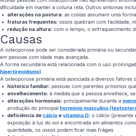
Muitas pessoas com osteoporose não apresentam sintoma
dificuldade em manter a coluna reta. Outros sintomas incl
alterações na postura:
as costas assumem uma forma c
fraturas frequentes:
ossos quebram com facilidade, 
redução na altura:
com o tempo, o enfraquecimento do
Causas
A osteoporose pode ser considerada primária ou secundár
em pessoas com idade mais avançada.
A forma secundária está relacionada com o uso prolonga
hipertireoidismo
).
A osteoporose primária está associada a diversos fatores 
histórico familiar:
pessoas com parentes próximos que
envelhecimento:
à medida que a pessoa envelhece, se
alterações hormonais:
principalmente durante a
meno
produção do principal
hormônio masculino (testoster
deficiência de
cálcio
e
vitamina D:
o cálcio (presente 
exposição à luz do sol e encontrada em alimentos com
quantidade, os ossos podem ficar mais frágeis