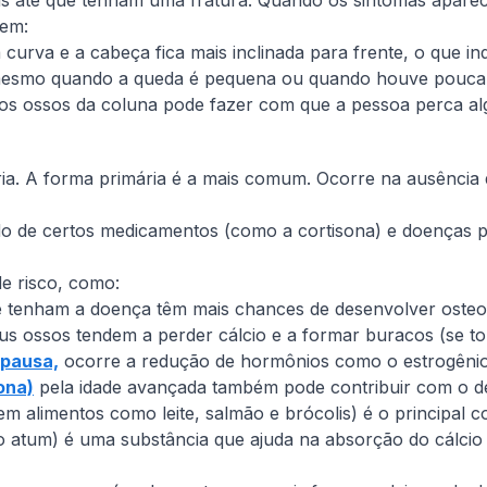
s até que tenham uma fratura. Quando os sintomas apare
uem:
urva e a cabeça fica mais inclinada para frente, o que i
mesmo quando a queda é pequena ou quando houve pouca 
s ossos da coluna pode fazer com que a pessoa perca alg
ia. A forma primária é a mais comum. Ocorre na ausência 
do de certos medicamentos (como a cortisona) e doenças 
de risco, como:
 tenham a doença têm mais chances de desenvolver oste
us ossos tendem a perder cálcio e a formar buracos (se t
pausa,
ocorre a redução de hormônios como o estrogênio, 
ona)
pela idade avançada também pode contribuir com o d
em alimentos como leite, salmão e brócolis) é o principal 
o atum) é uma substância que ajuda na absorção do cálci