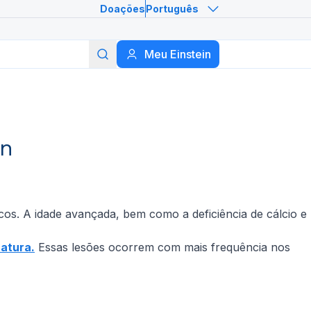
Doações
Português
Meu Einstein
Buscar
in
os. A idade avançada, bem como a deficiência de cálcio e
ratura.
Essas lesões ocorrem com mais frequência nos