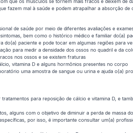
om que os músculos se tornem mais fracos e deixem de da
que fazem mal à saúde e podem atrapalhar a absorção de c
ional de saúde por meio de diferentes avaliações e exames.
sintomas, bem como o histórico médico e familiar do(a) pa
ra do(a) paciente e pode tocar em algumas regiões para ver
ação para medir a densidade dos ossos no quadril e da co
racos nos ossos e se existem fraturas
cálcio, vitamina D e alguns hormônios presentes no corpo
boratório uma amostra de sangue ou urina e ajuda o(a) pro
r tratamentos para reposição de cálcio e vitamina D, e tam
tos, alguns com o objetivo de diminuir a perda de massa 
specíficas, por isso, é importante consultar um(a) profiss