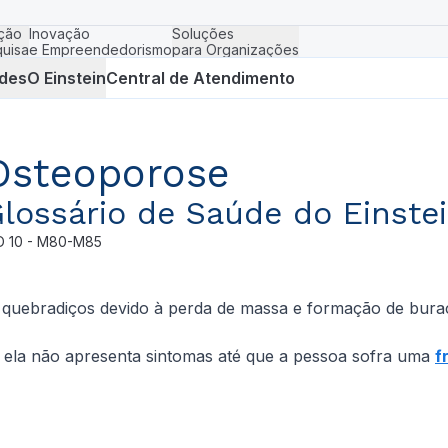
ção
Inovação
Soluções
uisa
e Empreendedorismo
para Organizações
des
O Einstein
Central de Atendimento
Osteoporose
lossário de Saúde do Einste
D
10 - M80-M85
 quebradiços devido à perda de massa e formação de burac
 ela não apresenta sintomas até que a pessoa sofra uma
f