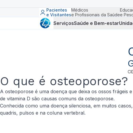
Pacientes
Médicos
Educa
e Visitantes
e Profissionais da Saúde
e Pesq
Serviços
Saúde e Bem-estar
Unida
G
CI
O que é osteoporose?
A osteoporose é uma doença que deixa os ossos frágeis e
de vitamina D são causas comuns da osteoporose.
Conhecida como uma doença silenciosa, em muitos casos,
quadris, pulsos e na coluna vertebral.