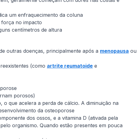
cem, geralmente começam com dores nas costas e
ndica um enfraquecimento da coluna
força no impacto
uns centímetros de altura
de outras doenças, principalmente após a
menopausa
ou
preexistentes (como
artrite reumatoide
e
oporose
ornam porosos)
o que acelera a perda de cálcio. A diminuição na
esenvolvimento da osteoporose
componente dos ossos, e a vitamina D (ativada pela
o pelo organismo. Quando estão presentes em pouca