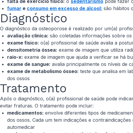
falta de exercício físico:
o
sedentarismo
pode fazer c
fumar
e
consumo em excesso de álcool:
são hábitos 
Diagnóstico
O diagnóstico da osteoporose é realizado por um(a) profiss
avaliação clínica:
são coletadas informações sobre os 
exame físico:
o(a) profissional de saúde avalia a postu
densitometria óssea:
exame de imagem que utiliza radi
raio-x:
exame de imagem que ajuda a verificar se há bu
exame de sangue:
avalia principalmente os níveis de 
exame de metabolismo ósseo:
teste que analisa em la
dos ossos
Tratamento
Após o diagnóstico, o(a) profissional de saúde pode indica
evitar fraturas. O tratamento pode incluir:
medicamentos:
envolve diferentes tipos de medicamen
dos ossos. Cada um tem indicações e contraindicações e
automedicar